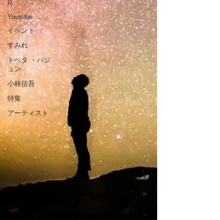
R
Youtube
イベント
すみれ
トベタ ・バジ
ュン
小林信吾
特集
アーティスト