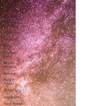
KENTA
HAYASHI
MAOCHICA
Moonlight
Jazz Blue
MR. Fuzzy
News-JP
Other
Peaceful
Piano
RELAX
WORLD
Release
SLEEP
PIANO
STAFF blog
sugarcandy
Track Maker