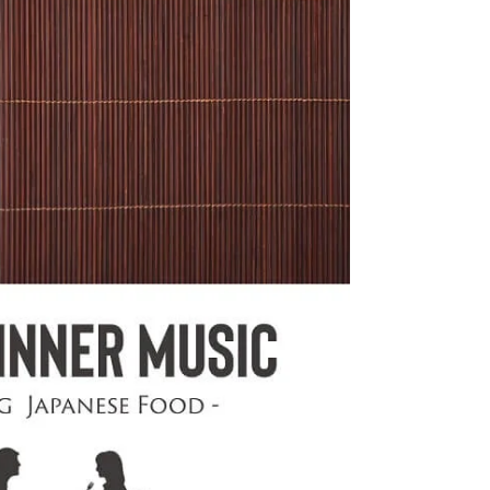
モディ首相が国連に提唱し177ヵ国の賛同を
得て採決された＜国際ヨ...