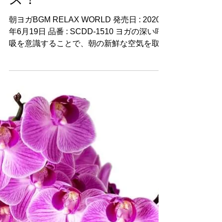
RELAX WORLD『朝ヨガ
BGM』6月19日リリー
ス！
朝ヨガBGM RELAX WORLD 発売日 : 2020
年6月19日 品番 : SCDD-1510 ヨガの深い呼
吸を意識することで、朝の新鮮な空気を取り
込み、すっきりすることができます。自律神
経が整えられることで、体が目覚め、頭がク
リアな状態になるため、集中力アップや仕
事...