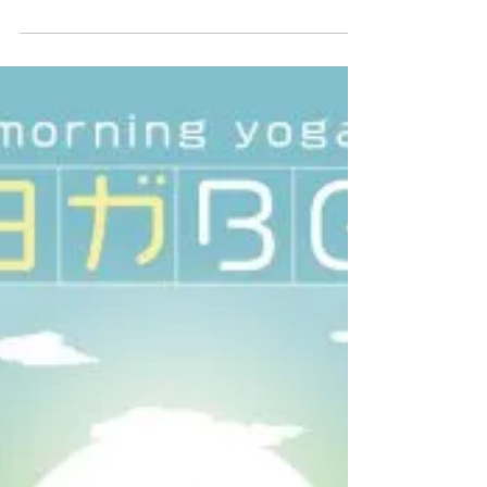
ス！
FOCUS “BGM for Work and Study” vol.2
Chill Café Beats 発売日 : 2020年6月19日 品
番 : SCDD-1517 集中力を上げたい人のため
に。爽やかで心地のよい音楽が、あなたの作
業や、勉強をサポートします。 tr....