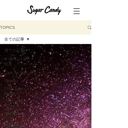
TOPICS
全ての記事
全ての記事
すばらしい新
世界
Café de Jazz
Cheek
Chill Cafe
Beats
Classy Moon
HAPPY
PIANIST
JAZZ
PARADISE