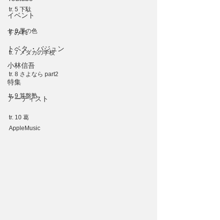
tr. 5 下駄
イベント
tr. 6 墨の色
すみれ
トベタ ・バジュン
tr. 7 メダカの学校
小林信吾
tr. 8 さよなら part2
特集
tr. 9 算盤塾
アーティスト
tr. 10 葛
AppleMusic