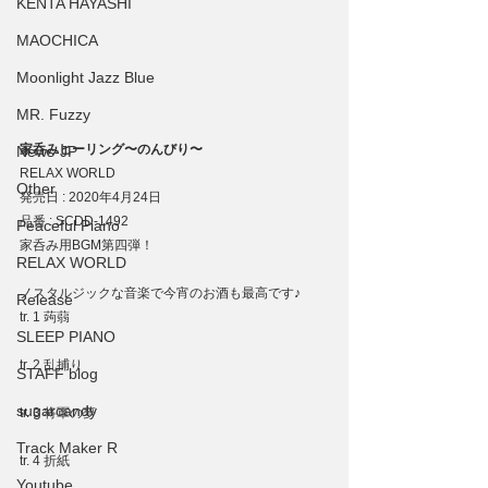
KENTA HAYASHI
MAOCHICA
Moonlight Jazz Blue
MR. Fuzzy
家呑みヒーリング〜のんびり〜
News-JP
RELAX WORLD
Other
発売日 : 2020年4月24日
品番 : SCDD-1492
Peaceful Piano
家呑み用BGM第四弾！
RELAX WORLD
ノスタルジックな音楽で今宵のお酒も最高です♪
Release
tr. 1 蒟蒻
SLEEP PIANO
tr. 2 乱捕り
STAFF blog
sugarcandy
tr. 3 将軍の夢
Track Maker R
tr. 4 折紙
Youtube