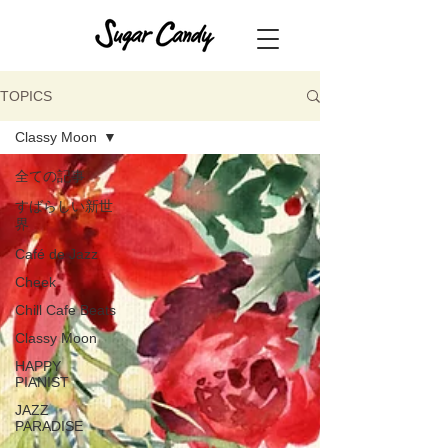
TOPICS
Classy Moon
全ての記事
すばらしい新世
界
Café de Jazz
Cheek
Chill Cafe Beats
Classy Moon
HAPPY
PIANIST
JAZZ
PARADISE