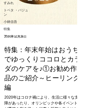
すみれ
トベタ ・バジュ
ン
小林信吾
特集
アーティスト
2020年12月26日
特集：年末年始はおうち
でゆっくりココロとカラ
ダのケアを♪①お勧め作
品のご紹介～ヒーリング
編