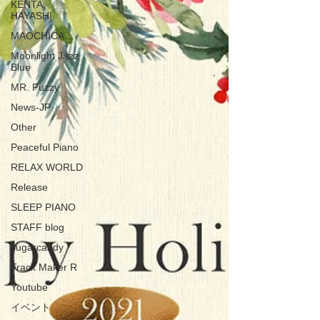
KENTA
HAYASHI
MAOCHICA
Moonlight Jazz
Blue
MR. Fuzzy
News-JP
Other
Peaceful Piano
RELAX WORLD
Release
SLEEP PIANO
STAFF blog
sugarcandy
Track Maker R
Youtube
イベント