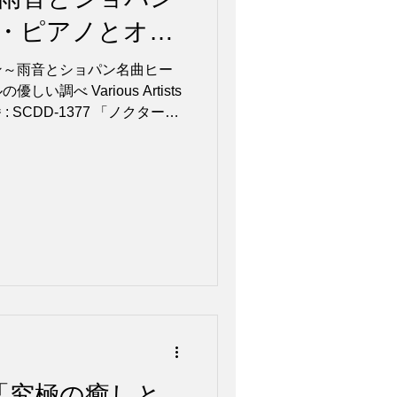
・ピアノとオル
調べ」3月29日
ン～雨音とショパン名曲ヒー
調べ Various Artists
 : SCDD-1377 「ノクター
れの曲」などショパンの名曲
NO「究極の癒しと