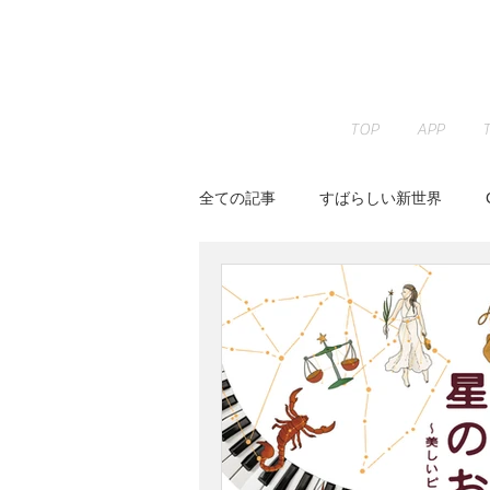
TOP
APP
全ての記事
すばらしい新世界
JAZZ PARADISE
KENTA HAY
Peaceful Piano
RELAX WOR
Youtube
イベント
すみ