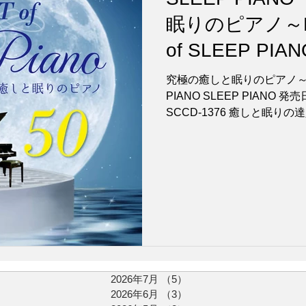
眠りのピアノ～BES
of SLEEP PI
ース！
究極の癒しと眠りのピアノ～BEST 
PIANO SLEEP PIANO 発売日
SCCD-1376 癒しと眠
バムから「癒し効果」と「
録した究極の...
2026年7月
（5）
5件の記事
2026年6月
（3）
3件の記事