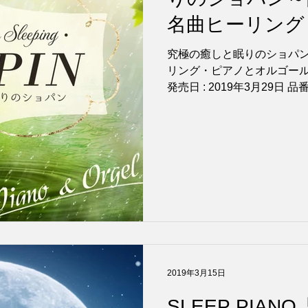
名曲ヒーリング
ゴールの優しい
究極の癒しと眠りのショパ
リング・ピアノとオルゴールの優しい
リリース！
発売日 : 2019年3月29日 品番
ン」「子犬のワルツ」「別
を、 ...
2019年3月15日
SLEEP PIA