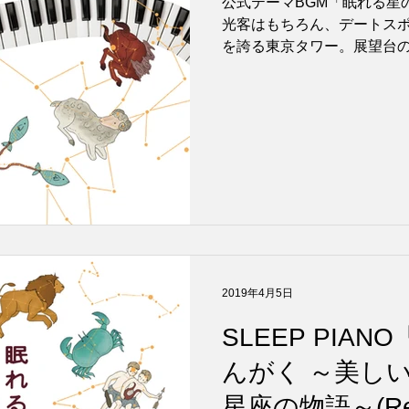
公式テーマBGM「眠れる星
光客はもちろん、デートス
「Another Diam
を誇る東京タワー。展望台
必ず通る導線のなかで一番
スポットに設置されている「Anoth
2019年4月5日
SLEEP PIA
んがく ～美しい
星座の物語～(Rem