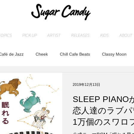
TOPICS
PICK UP
ARTIST
RELEASES
KIDS
ABOUT
Café de Jazz
Cheek
Chill Cafe Beats
Classy Moon
ASHI
MAOCHICA
Moonlight Jazz Blue
MR. Fuzzy
2019年12月13日
SLEEP PIA
LD
Release
SLEEP PIANO
STAFF blog
sugarcan
恋人達のラブパ
1万個のスワロ
れ
トベタ ・バジュン
小林信吾
特集
アーティスト
光り輝く東京タ