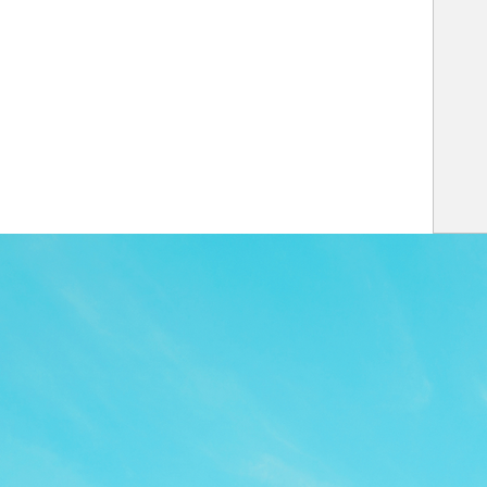
TOP
APP
TOPICS
PICK UP
ARTIST