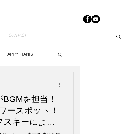
CONTACT
HAPPY PIANIST
News-JP
Other
NOがBGMを担当！
dy
Track Maker R
ワースポット！
フスキーによる
ワーのオブジェ