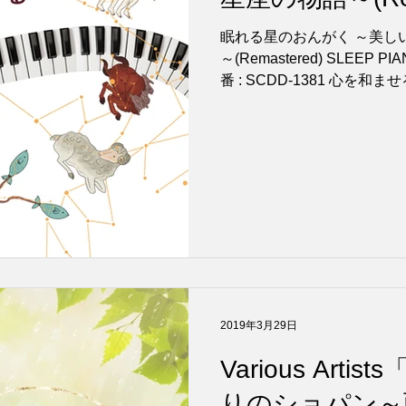
5日リリース！
眠れる星のおんがく ～美しい
～(Remastered) SLEEP P
番 : SCDD-1381 心を
も、星々が輝く夜に、 眠りの精があなたに魔法をかける
ように、 ...
2019年3月29日
Various Art
りのショパン～