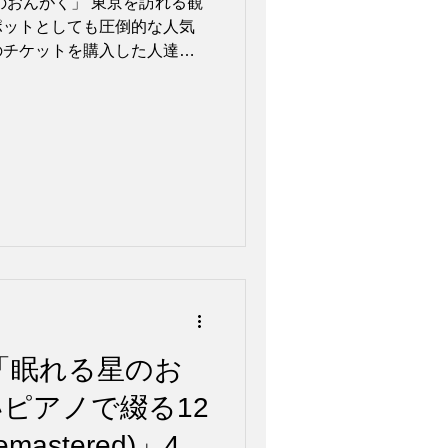
のおんがく」 東京を訪れる観
ポットとしても圧倒的な人気
ond Veil」。
のチケットを購入した人達が
最初に誰もが目にするホット
er Diamond...
NO「眠れる星のお
ピアノで綴る12
astered)」4月