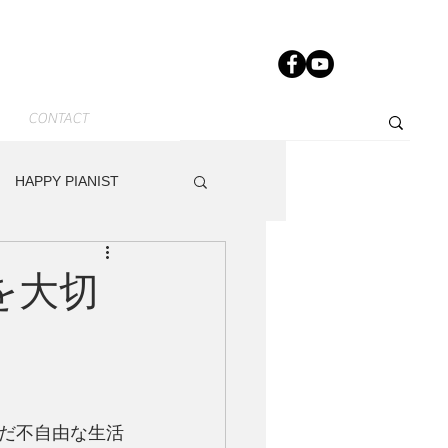
CONTACT
HAPPY PIANIST
News-JP
Other
を大切
dy
Track Maker R
だ不自由な生活