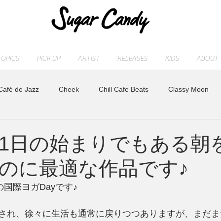
TOPICS
PICK UP
ARTIST
RELEASES
KIDS
ABOUT
Café de Jazz
Cheek
Chill Cafe Beats
Classy Moon
ASHI
MAOCHICA
Moonlight Jazz Blue
MR. Fuzzy
1日の始まりでもある朝
のに最適な作品です♪
LD
Release
SLEEP PIANO
STAFF blog
sugarcan
の国際ヨガDayです♪
れ
トベタ ・バジュン
小林信吾
特集
アーティスト
され、徐々に生活も通常に戻りつつありますが、まだま