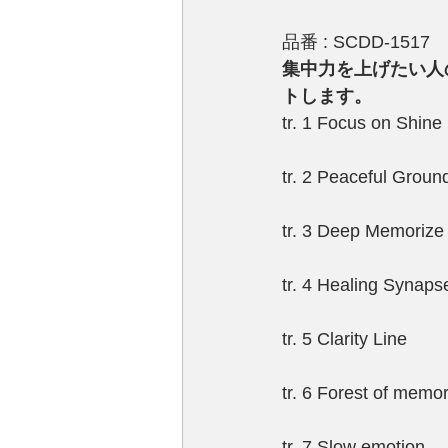
品番 : SCDD-1517
集中力を上げたい人
トします。 
tr. 1 Focus on Shine
tr. 2 Peaceful Groun
tr. 3 Deep Memorize
tr. 4 Healing Synaps
tr. 5 Clarity Line
tr. 6 Forest of memo
tr. 7 Slow emotion