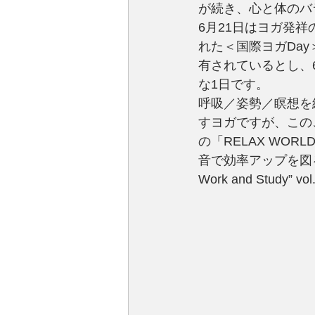
が続き、心と体のバ
6月21日はヨガ発
れた＜国際ヨガDa
有されているとし、
な1日です。
呼吸／姿勢／瞑想を
すヨガですが、このご
の「RELAX WO
音で効率アップを図る作業用
Work and Study