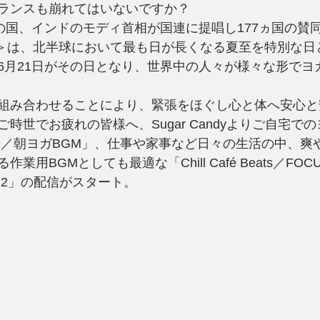
ランスも崩れてはいないですか？
祥の国、インドのモディ首相が国連に提唱し177ヵ国の賛
y＞は、北半球において最も日が長くなる夏至を特別な日
6月21日がその日となり、世界中の人々が様々な形でヨ
組み合わせることにより、緊張をほぐし心と体へ安心と
時世でお疲れの皆様へ、Sugar Candyよりご自宅で
RLD／朝ヨガBGM」、仕事や家事など日々の生活の中、
BGMとしても最適な「Chill Café Beats／FOCUS “
” vol.2」の配信がスタート。