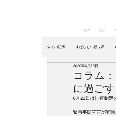
TOP
APP
全ての記事
すばらしい新世界
2020年6月19日
JAZZ PARADISE
KENTA HAY
コラム：
に過ごす
Peaceful Piano
RELAX WOR
6月21日は国連制定
Youtube
イベント
すみ
緊急事態宣言が解除