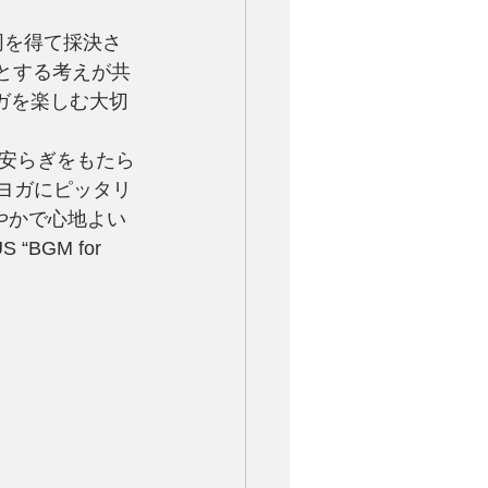
同を得て採決さ
とする考えが共
ガを楽しむ大切
安らぎをもたら
のヨガにピッタリ
爽やかで心地よい
BGM for 