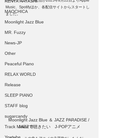
J-POPアニメ』の配信が2025年8月22日よりApple 
KENTA HAYASHI
Music、Spotifyほか、各配信サイトからスタートし
MAOCHICA
ました。
Moonlight Jazz Blue
MR. Fuzzy
News-JP
Other
Peaceful Piano
RELAX WORLD
Release
SLEEP PIANO
STAFF blog
sugarcandy
Moonlight Jazz Blue ＆ JAZZ PARADISE / 
Track Maker R
JAZZで聴きたい　J-POPアニメ
Youtube