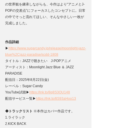
の世界観を継承しながらも、今作はより“アニメとJ-
POPの交差点”にフォーカスしたコンセプトに。日常
の中でそっと流れてほしい、そんなやさしい一枚が
完成しました。
作品詳細
▶
https://www.sugarcandy.jp/release/moonlight-jazz-
blue%2Cjazz-paradise/scdd-1808
タイトル：JAZZで聴きたい　J-POPアニメ
アーティスト：Moonlight Jazz Blue ＆ JAZZ 
PARADISE
配信日：2025年8月22日(金)
レーベル：Sugar Candy
YouTube試聴▶
https://lnk.to/8q8S3OU148
配信サービス⼀覧▶
https://lnk.to/8S93aHoo13
◆トラックリスト 
※本作はカバー作品です。
1.ライラック
2.KICK BACK