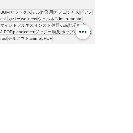
BGM
リラックス
チル
作業用
カフェ
ジャズ
ピアノ
chill
カバー
wellness
ウェルネス
instrumental
マインドフルネス
インスト
休憩
cafe
気分転換
J-POP
piano
cover
ジャジー
瞑想
ポップ
歌
小休止
rest
チルアウト
anime
JPOP
News-JP
Release
アーティスト
すべて表示
最新記事