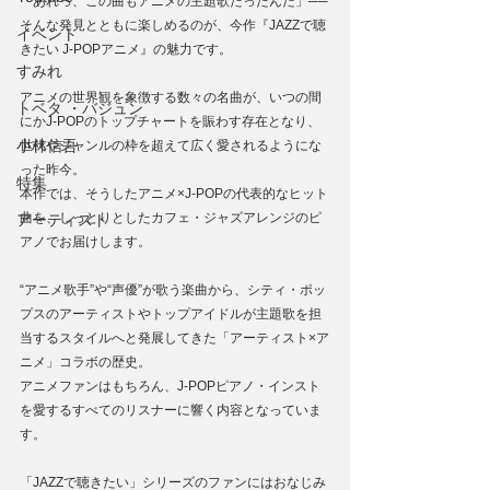
「あれっ、この曲もアニメの主題歌だったんだ」──
そんな発見とともに楽しめるのが、今作『JAZZで聴
イベント
きたい J-POPアニメ』の魅力です。
すみれ
アニメの世界観を象徴する数々の名曲が、いつの間
トベタ ・バジュン
にかJ-POPのトップチャートを賑わす存在となり、
小林信吾
世代やジャンルの枠を超えて広く愛されるようにな
った昨今。
特集
本作では、そうしたアニメ×J-POPの代表的なヒット
曲を、しっとりとしたカフェ・ジャズアレンジのピ
アーティスト
アノでお届けします。
“アニメ歌手”や“声優”が歌う楽曲から、シティ・ポッ
プスのアーティストやトップアイドルが主題歌を担
当するスタイルへと発展してきた「アーティスト×ア
ニメ」コラボの歴史。
アニメファンはもちろん、J-POPピアノ・インスト
を愛するすべてのリスナーに響く内容となっていま
す。
「JAZZで聴きたい」シリーズのファンにはおなじみ