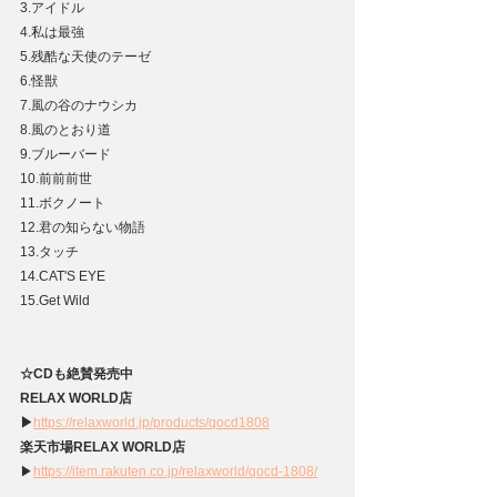
3.アイドル
4.私は最強
5.残酷な天使のテーゼ
6.怪獣
7.風の谷のナウシカ
8.風のとおり道
9.ブルーバード
10.前前前世
11.ボクノート
12.君の知らない物語
13.タッチ
14.CAT'S EYE
15.Get Wild
☆CDも絶賛発売中
RELAX WORLD店
▶
https://relaxworld.jp/products/qocd1808
楽天市場RELAX WORLD店
▶
https://item.rakuten.co.jp/relaxworld/qocd-1808/