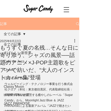
記事
全ての記事
2025年8月22日
全ての記事
もうすぐ夏の名残…そんな日に
すばらしい新世界
寄り添う、ジャズの風景──話
Café de Jazz
題のアニメ×J‑POP主題歌をピ
アノで紡いだ、“大人のインス
Cheek
トカバー集”登場
Chill Cafe Beats
ウェルビーイング・テクノロジー事業を行う株式会
Classy Moon
社クロア（本社：東京都目黒区、代表取締役社⻑：
HAPPY PIANIST
戸部田 馬準）が運営する癒やしのレーベル「Sugar 
Candy」から、Moonlight Jazz Blue ＆ JAZZ 
JAZZ PARADISE
PARADISEによる最新アルバム『JAZZで聴きたい　