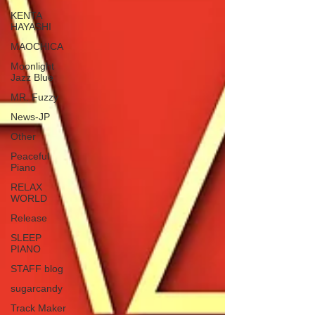
KENTA
HAYASHI
MAOCHICA
Moonlight
Jazz Blue
MR. Fuzzy
News-JP
Other
Peaceful
Piano
RELAX
WORLD
Release
SLEEP
PIANO
STAFF blog
sugarcandy
Track Maker