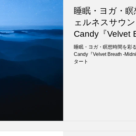
睡眠・ヨガ・瞑
ェルネスサウンド
Candy『Velvet B
Ascent』6月
睡眠・ヨガ・瞑想時間を彩る
Candy『Velvet Breath -M
タート