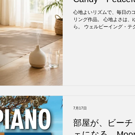
Gentle Music fo
心地よいリズムで、毎日の
Body』7月24
リング作品。 心地よさは、
ら。 ウェルビーイング・テ
社クロア（本社：東京都目
田 馬準）が運営する癒やしのレ
から、Sugar Candyの最新アル
Time - Gentle Music for 
7月24日より、Apple Music、
各配信サイトで開始されました。 Su
Yoga Time - Gentle Music
呼吸に寄り添う、穏やかなヨ
ストレッチ、日中のリラッ
ンまで、 心と身体をゆっく
ます。 慌ただしい一日の中
7月17日
てくれるアルバムです。 朝
韻。 .
部屋が、ビーチ
ェになる。Moonlig