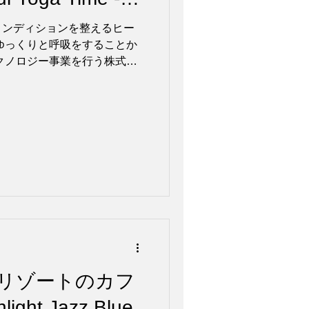
r Mind and
コンディションを整えるヒー
日配信開始
ゆっくりと呼吸をすることか
クノロジー事業を行う株式会
黒区、代表取締役社⻑：戸部
ーベル「Sugar Candy」
バム『 Peaceful Yoga
Mind and Body 』の配信が2026年
Amazon Music、Spotifyほか
gar Candy / Peaceful
 for Mind and Body やわらかな
ガ・ヒーリング作品。 朝の
クスタイム、夜のクールダウ
り整えるやさしい音色が流れ
に、静かな余白をそっと灯し
の伸び、昼の静けさ、夜の余
リゾートのカフ
ht Jazz Blue,