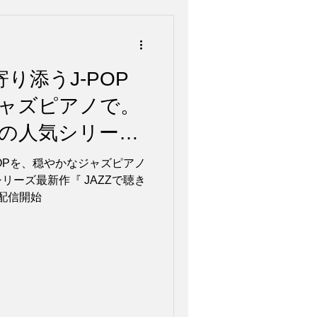
り添うJ-POP
ャズピアノで。
の人気シリーズ
Zで聴きたい プレ
POPを、穏やかなジャズピアノ
リーズ最新作『 JAZZで聴き
 』配信開始
』配信開始