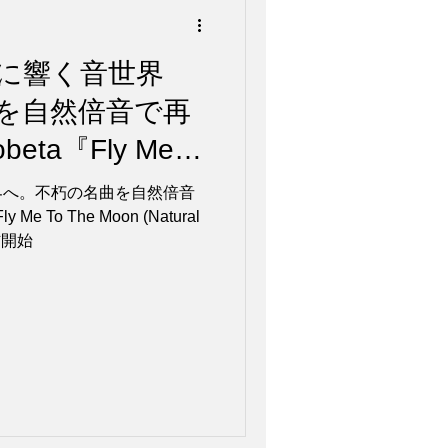
に響く音世界
を自然倍音で再
beta『Fly Me
atural Harmonic
界へ。不朽の名曲を自然倍音
9配信開始
Me To The Moon (Natural
配信開始