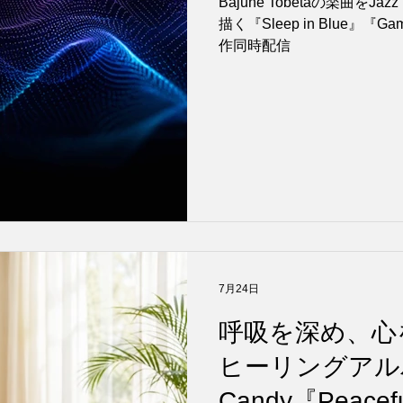
Bajune Tobetaの楽曲をJa
描く『Sleep in Blue』『Gamm
信
作同時配信
7月24日
呼吸を深め、心
ヒーリングアルバ
Candy『Peaceful