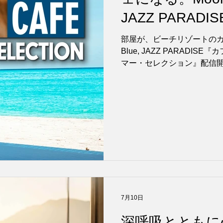
JAZZ PARAD
れるジャズピア
部屋が、ビーチリゾートのカフェに
Blue, JAZZ PARADI
クション』配信
マー・セレクション』配信
7月10日
深呼吸とともに