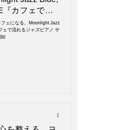
ISE『カフェで流
ノ サマー・セレ
なる。Moonlight Jazz
SE『カフェで流れるジャズピアノ サ
開始
開始
心を整える、ヨ