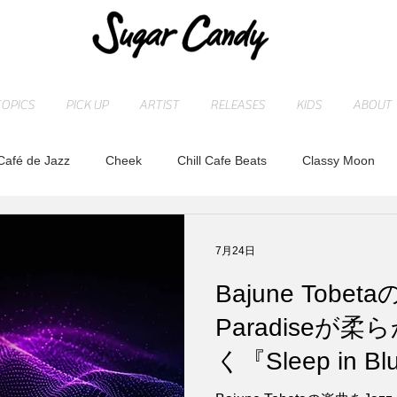
TOPICS
PICK UP
ARTIST
RELEASES
KIDS
ABOUT
Café de Jazz
Cheek
Chill Cafe Beats
Classy Moon
ASHI
MAOCHICA
Moonlight Jazz Blue
MR. Fuzzy
7月24日
Bajune Tobet
LD
Release
SLEEP PIANO
STAFF blog
sugarcan
Paradiseが
く『Sleep in 
れ
トベタ ・バジュン
小林信吾
特集
アーティスト
Focus Guita