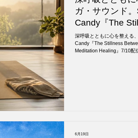
ガ・サウンド。S
Candy『The Stil
Breaths – Yoga 
深呼吸とともに心を整える、ヨ
Healing』7/1
Candy『The Stillness Betwe
Meditation Healing』7/1
6月19日