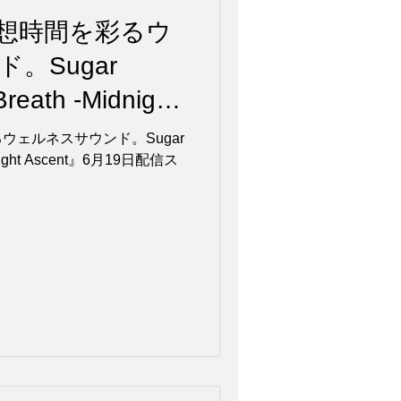
想時間を彩るウ
。Sugar
reath -Midnight
19日配信スタート
ウェルネスサウンド。Sugar
idnight Ascent』6月19日配信ス