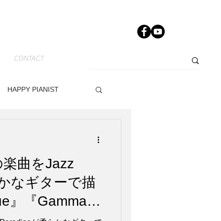
CONTACT
HAPPY PIANIST
News-JP
Other
aの楽曲をJazz
dy
Track Maker R
柔らかなギターで描
Blue』『Gamma
r』7/24、2作同時配