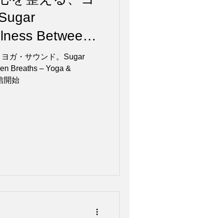
ugar
lness Between
& Meditation
ガ・サウンド。Sugar
0配信開始
en Breaths – Yoga &
0配信開始