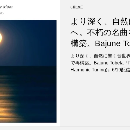
6月19日
より深く、自然
へ。不朽の名曲
構築。Bajune To
To The Moon (N
より深く、自然に響く音世
Tuning)』6/1
で再構築。Bajune Tobeta『Fly 
Harmonic Tuning)』6/19