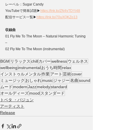
レーベル：Sugar Candy
YouTubeで簡単試聴▶
https://lnk.to/ZN4vTDYi48
配信サービス⼀覧▶
https://lnk.to/70uXQKZo13
収録曲
01 Fly Me To The Moon – Natural Harmonic Tuning 
–
02 Fly Me To The Moon (instrumental)
BGM
リラックス
chill
カバー
wellness
ウェルネス
wellbeing
instrumental
おうち時間
relax
インストゥルメンタル
作業
アート
芸術
cover
ミュージック
おしゃれ
music
ジャジー
名曲
sound
ムード
modern
Jazz
melody
standard
オールディーズ
mood
スタンダード
トベタ ・バジュン
アーティスト
Release