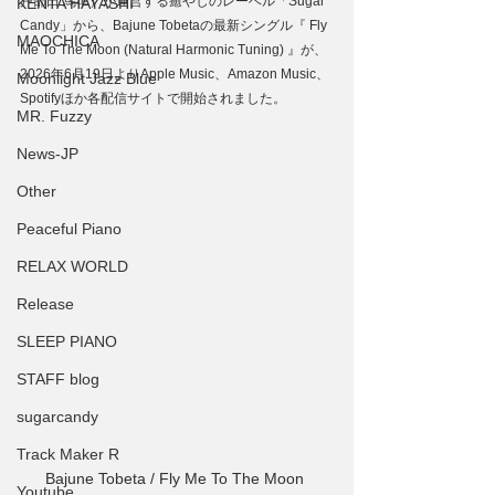
戸部田 馬準）が運営する癒やしのレーベル「Sugar 
KENTA HAYASHI
Candy」から、Bajune Tobetaの最新シングル『 Fly 
MAOCHICA
Me To The Moon (Natural Harmonic Tuning) 』が、
2026年6月19日よりApple Music、Amazon Music、
Moonlight Jazz Blue
Spotifyほか各配信サイトで開始されました。
MR. Fuzzy
News-JP
Other
Peaceful Piano
RELAX WORLD
Release
SLEEP PIANO
STAFF blog
sugarcandy
Track Maker R
Bajune Tobeta / Fly Me To The Moon 
Youtube