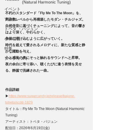
(Natural Harmonic Tuning)
イベント
不朽のスタンダード「Fly Me To The Moon」を、
すみれ
周波数レベルから再構築したモダン・チルジャズ。
自然倍音に基づくチューニングによって、音の響き
トベタ ・バジュン
はより深く、やわらかく、
小林信吾
身体に溶け込むように広がっていく。
時代を超えて愛されるメロディに、新たな質感と静
特集
かな躍動を与え、
心と感覚の奥にそっと触れるサウンドへと昇華。
アーティスト
夜の余白に寄り添い、聴くたびに違う表情を見せ
る、静謐で洗練された一曲。
作品詳細
▶
https://www.sugarcandy.jp/release/bajune-
tobeta/scdd-1829
タイトル：Fly Me To The Moon (Natural Harmonic 
Tuning)
アーティスト：トベタ・バジュン
配信日：2026年6月19日(金)