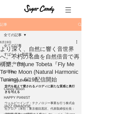
記事
全ての記事
6月19日
全ての記事
より深く、自然に響く音世界
すばらしい新世界
へ。不朽の名曲を自然倍音で再
Café de Jazz
構築。Bajune Tobeta『Fly Me
To The Moon (Natural Harmonic
Cheek
Tuning)』6/19配信開始
Chill Cafe Beats
世代を超えて愛されるメロディに新たな質感と奥行
Classy Moon
きを与える
HAPPY PIANIST
ウェルビーイング・テクノロジー事業を行う株式会
JAZZ PARADISE
社クロア（本社：東京都目黒区、代表取締役社⻑：