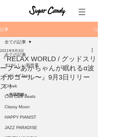
記事
全ての記事
2021年9月3日
全ての記事
『RELAX WORLD / グッドスリ
すばらしい新世界
ープ〜あかちゃんが眠れるα波
Café de Jazz
オルゴール〜』9月3日リリー
ス！
Cheek
＜作品詳細＞ 
Chill Cafe Beats
Classy Moon
HAPPY PIANIST
JAZZ PARADISE