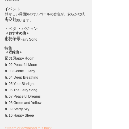
イベント
懐かしい雰囲気のオルゴールの音色が、安らかな眠
すみれ
りへと誘います。
トベタ ・バジュン
＜おすすめ曲＞
小林信吾
tr. 06 The Fairy Song
特集
＜収録曲＞
アーティスト
tr. 01 Happy Room
tr. 02 Peaceful Moon
tr. 03 Gentle lullaby
tr. 04 Deep Breathing
tr. 05 Your Starlight
tr. 06 The Fairy Song
tr. 07 Peaceful Dreams
tr. 08 Green and Yellow
tr. 09 Starry Sky
tr. 10 Happy Sleep
Stream or download this track