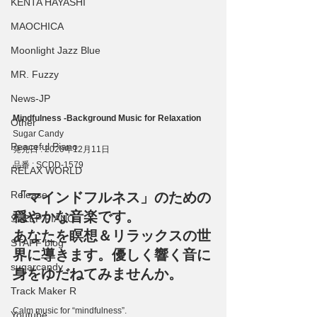
KENTA HAYASHI
MAOCHICA
Moonlight Jazz Blue
MR. Fuzzy
News-JP
Mindfulness -Background Music for Relaxation
Other
Sugar Candy
Peaceful Piano
発売日 : 2020年12月11日
品番 : SCDD-1579
RELAX WORLD
Release
「マインドフルネス」のための
穏やかな音楽です。
SLEEP PIANO
あなたを瞑想＆リラックスの世
STAFF blog
界に導きます。優しく響く音に
sugarcandy
身をゆだねてみませんか。
Track Maker R
Calm music for “mindfulness”.
Youtube