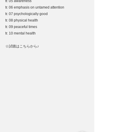
tr. 05 awareness
tr. 06 emphasis on untamed attention
tr. 07 psychologically good
tr. 08 physical health
tr. 09 peaceful times
tr. 10 mental health
☆試聴はこちらから♪