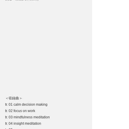
＜収録曲＞
tr. 01 calm decision making
tr. 02 focus on work
tr. 03 mindfulness meditation
tr. 04 insight meditation