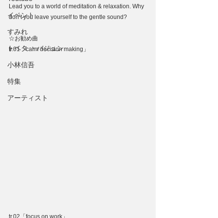
Lead you to a world of meditation & relaxation. Why 
イベント
don’t you leave yourself to the gentle sound?
すみれ
☆お勧め曲
トベタ ・バジュン
tr.01「calm decision making」
小林信吾
特集
アーティスト
tr.02「focus on work」