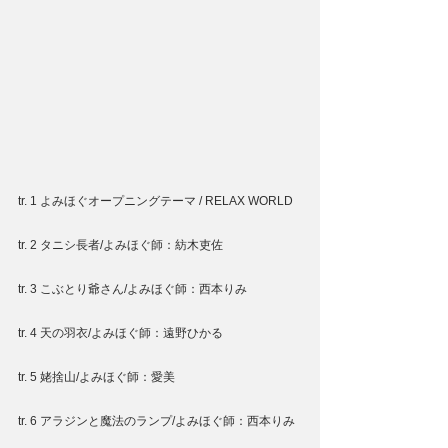
tr. 1 よみほぐオープニングテーマ / RELAX WORLD
tr. 2 タニシ長者/よみほぐ師：紡木吏佐
tr. 3 こぶとり爺さん/よみほぐ師：西本りみ
tr. 4 天の羽衣/よみほぐ師：遠野ひかる
tr. 5 姥捨山/よみほぐ師：愛美
tr. 6 アラジンと魔法のランプ/よみほぐ師：西本りみ