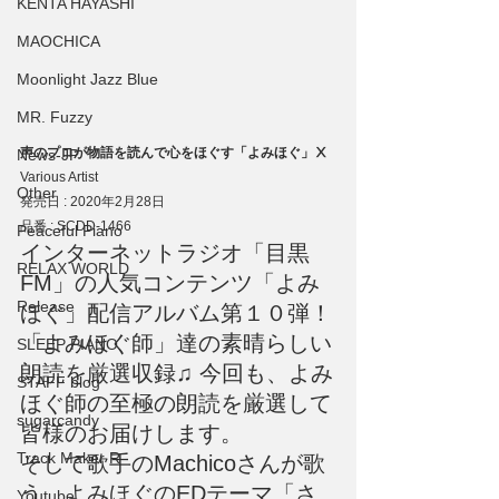
KENTA HAYASHI
MAOCHICA
Moonlight Jazz Blue
MR. Fuzzy
声のプロが物語を読んで心をほぐす「よみほぐ」Ⅹ
News-JP
Various Artist
Other
発売日 : 2020年2月28日
品番 : SCDD-1466
Peaceful Piano
インターネットラジオ「目黒
RELAX WORLD
FM」の人気コンテンツ「よみ
Release
ほぐ」配信アルバム第１０弾！
「よみほぐ師」達の素晴らしい
SLEEP PIANO
朗読を厳選収録♫ 今回も、よみ
STAFF blog
ほぐ師の至極の朗読を厳選して
sugarcandy
皆様のお届けします。
Track Maker R
そして歌手のMachicoさんが歌
う、よみほぐのEDテーマ「さ
Youtube