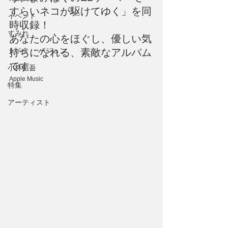
すらいネコが駆けてゆく」を同
イベント
時収録！
すみれ
あなたの心をほぐし、優しい気
トベタ ・バジュン
持ちになれる、素敵なアルバム
です。
小林信吾
Apple Music
特集
アーティスト