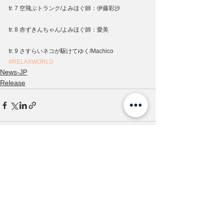
tr. 7 空飛ぶトランク/よみほぐ師：伊藤彩沙
tr. 8 赤ずきんちゃん/よみほぐ師：愛美
tr. 9 さすらいネコが駆けてゆく/Machico
#RELAXWORLD
News-JP
Release
すべて表示
最新記事