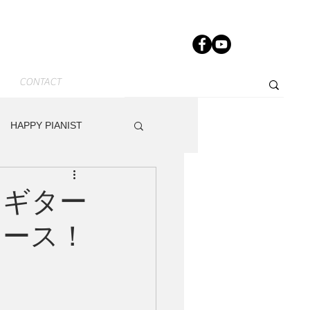
CONTACT
HAPPY PIANIST
News-JP
Other
スギター
リース！
dy
Track Maker R