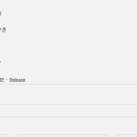
輪
やき
y
JP
Release