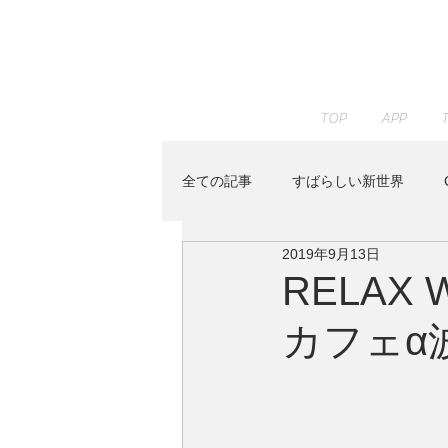
TOP
APP
全ての記事
すばらしい新世界
2019年9月13日
JAZZ PARADISE
KENTA HAY
RELA
カフェα
Peaceful Piano
RELAX WOR
Youtube
イベント
すみ