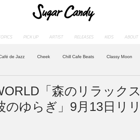
TOPICS
PICK UP
ARTIST
RELEASES
KIDS
ABOUT
Café de Jazz
Cheek
Chill Cafe Beats
Classy Moon
ASHI
MAOCHICA
Moonlight Jazz Blue
MR. Fuzzy
X WORLD「森のリラック
波のゆらぎ」9月13日リ
LD
Release
SLEEP PIANO
STAFF blog
sugarcan
れ
トベタ ・バジュン
小林信吾
特集
アーティスト