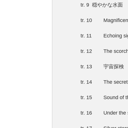
tr. 9	穏やかな水面
tr. 10	Magnifi
tr. 11	Echoing 
tr. 12	The sco
tr. 13	宇宙探検
tr. 14	The sec
tr. 15	Sound 
tr. 16	Under th