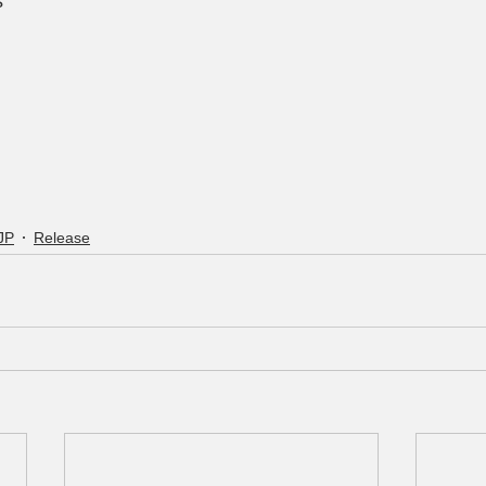
s
JP
Release