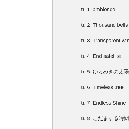
tr. 1	ambience
tr. 2	Thousand bells
tr. 3	Transparent wi
tr. 4	End satellite
tr. 5	ゆらめきの太陽
tr. 6	Timeless tree
tr. 7	Endless Shine
tr. 8	こだまする時間