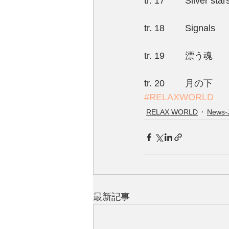
tr. 17	Silver star
tr. 18	Signals
tr. 19	漂う魂
tr. 20	月の下
#RELAXWORLD
RELAX WORLD
News-
最新記事