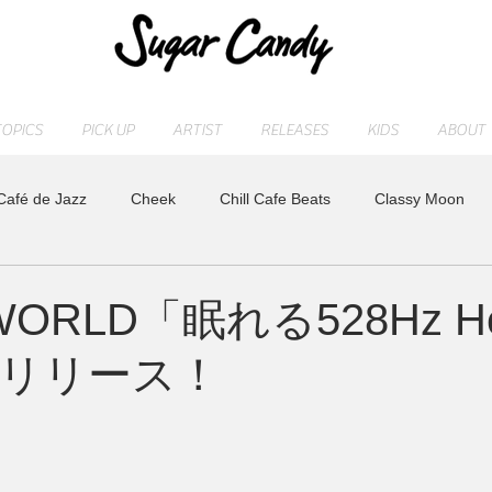
TOPICS
PICK UP
ARTIST
RELEASES
KIDS
ABOUT
Café de Jazz
Cheek
Chill Cafe Beats
Classy Moon
ASHI
MAOCHICA
Moonlight Jazz Blue
MR. Fuzzy
WORLD「眠れる528Hz Hea
日リリース！
LD
Release
SLEEP PIANO
STAFF blog
sugarcan
れ
トベタ ・バジュン
小林信吾
特集
アーティスト