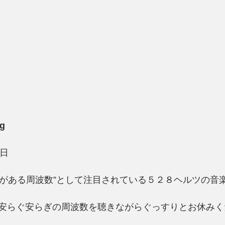
g
7日
果がある周波数”として注目されている５２８ヘルツの音
安らぐ安らぎの周波数を聴きながらぐっすりとお休みく