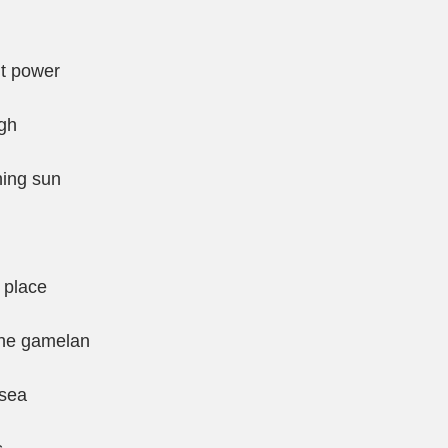
cent power
sigh
rching sun
ret place
of the gamelan
e sea