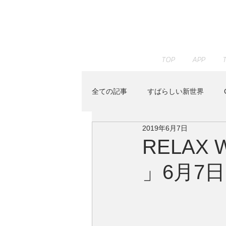
TOP
APP
全ての記事
すばらしい新世界
2019年6月7日
JAZZ PARADISE
KENTA HAY
RELAX 
」6月7
Peaceful Piano
RELAX WOR
Youtube
イベント
すみ