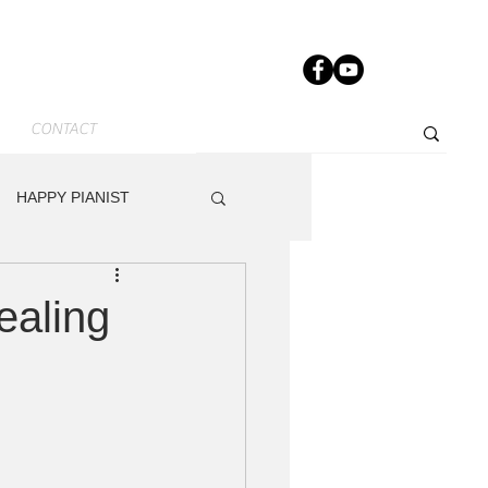
CONTACT
HAPPY PIANIST
News-JP
Other
ling
dy
Track Maker R