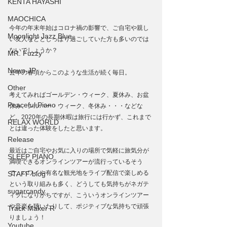
KENTA HAYASHI
MAOCHICA
今年の年末年始はコロナ禍の影響で、ご自宅や親し
Moonlight Jazz Blue
い友人などとしっぽり過ごしていた方も多いのでは
ないでしょうか？
MR. Fuzzy
News-JP
去年の春頃からこのような生活が続く毎日。
Other
考えてみればゴールデン・ウィーク、夏休み、お盆
Peaceful Piano
休み、シルバー・ウィーク、冬休み・・・などな
ど、2020年の長期休暇は旅行には行かず、これまで
RELAX WORLD
とは違った体験をしたと思います。
Release
最近はご自宅やお気に入りの場所で気軽に旅気分が
SLEEP PIANO
満喫できるオンラインツアーが流行っているそう
で、ハワイや有名な観光地をライブ配信で楽しめる
STAFF blog
という取り組みも多く、どうしても気持ちがネガテ
sugarcandy
ィブになりがちですが、こういうオンラインツアー
や音楽を聴いたりして、ポジティブな気持ちで頑張
Track Maker R
りましょう！
Youtube