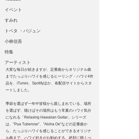
イベント
すみれ
トベタ ・バジュン
小林信吾
特集
アーティスト
大変な毎日が続きますが、定番曲からオリジナル曲
までたっぷりハワイを感じるヒーリング・ハワイ4作
品を、iTunes、Spotifyほか、各配信サイトからスタ
ートしました。
季節を選ばず一年中皆様から親しまれている、場所
を選ばず、聴けばその場所はもう常夏のハワイ気分
になれる「Relaxing Hawaiian Guitar」シリーズ
は、”Pua Tuberose”、”Aloha Oe”などの定番曲か
ら、たっぷりハワイを感じることができるオリジナ
ル曲まで、ハワイ好きがお勧めする、絶対に聴くべ