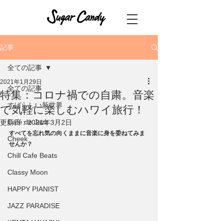
記事
全ての記事
2021年1月29日
全ての記事
特集：コロナ禍での自粛。音楽
すばらしい新世界
で気軽に楽しむハワイ旅行！
Café de Jazz
更新日：
2021年3月2日
すべてを忘れ気の向くままに音楽に身を委ねてみま
Cheek
せんか？
Chill Cafe Beats
Classy Moon
HAPPY PIANIST
JAZZ PARADISE