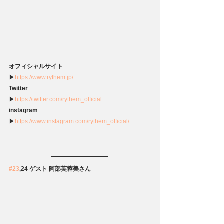
オフィシャルサイト
▶
https://www.rythem.jp/
Twitter
▶
https://twitter.com/rythem_official 
instagram
▶
https://www.instagram.com/rythem_official/
#23
,24 ゲスト 阿部芙蓉美さん