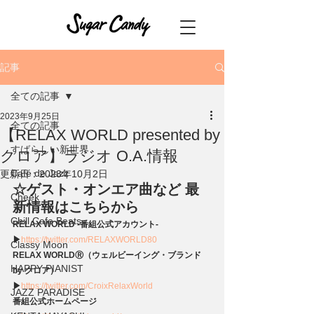
記事
全ての記事
2023年9月25日
全ての記事
【RELAX WORLD presented by
すばらしい新世界
クロア】ラジオ O.A.情報
Café de Jazz
更新日：
2023年10月2日
☆ゲスト・オンエア曲など 最
Cheek
新情報はこちらから
Chill Cafe Beats
RELAX WORLD -番組公式アカウント-
▶
https://twitter.com/RELAXWORLD80
Classy Moon
RELAX WORLDⓇ（ウェルビーイング・ブランド 
HAPPY PIANIST
by クロア）
▶
https://twitter.com/CroixRelaxWorld
JAZZ PARADISE
番組公式ホームページ