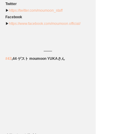
Twitter
▶
https://twitter.com/moumoon_staff
Facebook
▶
https://www.facebook.com/moumoon.official/
#43
,44 ゲスト moumoon YUKAさん