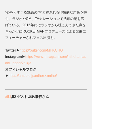
“心をくすぐる魅惑の声”と称される印象的な声色を持
ち、ラジオやCM、TVナレーションで活躍の場を広
げている。2016年にはラジオから聴こえてきた声を
きっかけにROCKETMANプロデュースによる楽曲に
フィーチャーされフェス出演も。
Twitter▶
https://twitter.com/MIHOJHO
instagram
▶
https://www.instagram.com/mihohamas
aki_japan/?hl=ja
オフィシャルブログ
▶
https://ameblo.jp/mihoxxxmiho/
#51
,52 ゲスト 堀込泰行さん