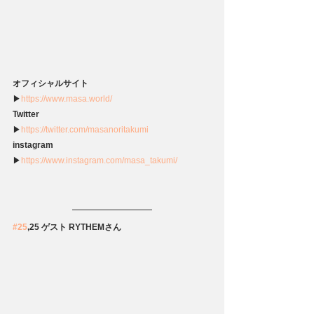
オフィシャルサイト
▶
https://www.masa.world/
Twitter
▶
https://twitter.com/masanoritakumi
instagram
▶
https://www.instagram.com/masa_takumi/
#25
,25 ゲスト RYTHEMさん