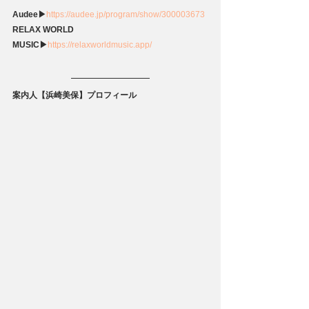
Audee▶
https://audee.jp/program/show/300003673
RELAX WORLD 
MUSIC▶
https://relaxworldmusic.app/
案内人【浜崎美保】プロフィール