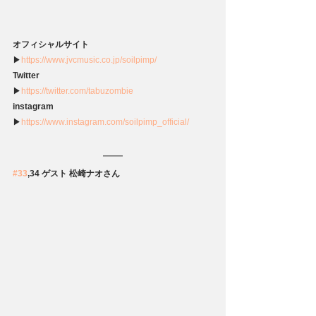
オフィシャルサイト
▶
https://www.jvcmusic.co.jp/soilpimp/
Twitter
▶
https://twitter.com/tabuzombie
instagram
▶
https://www.instagram.com/soilpimp_official/
#33
,34 ゲスト 松崎ナオさん