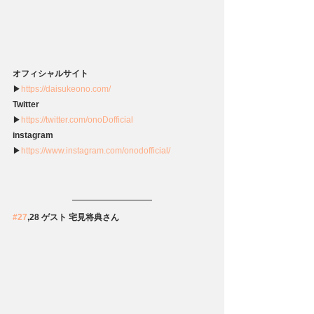
オフィシャルサイト
▶
https://daisukeono.com/
Twitter
▶
https://twitter.com/onoDofficial
instagram
▶
https://www.instagram.com/onodofficial/
#27
,28 ゲスト 宅見将典さん