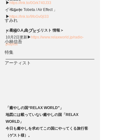
▶
https://lnk.to/0Grk740J33
イベント
 「Bajune Tobeta / Air Effect 」
▶
https://lnk.to/9foGv0jl33
すみれ
＜番組O.A.曲 プレイリスト 情報＞
トベタ ・バジュン
10月2日更新
▶
https://www.relaxworld.jp/radio-
小林信吾
playlist 
特集
アーティスト
「癒やしの国“RELAX WORLD”」
地図には載っていない癒やしの国「RELAX 
WORLD」
今日も癒やしを求めてこの国にやってくる旅行客
（ゲスト様）。