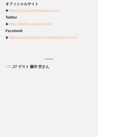
オフィシャルサイト
▶
https://www.yurihiranuma.com/
Twitter
▶
https://twitter.com/yurisora 
Facebook
▶
https://www.facebook.com/Hiranuma.Yuri
#37
,37 ゲスト 藤井 空さん