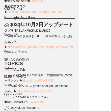
KENTA HAYASHI
▶
https://tfm.co.jp/relaxworld/
番組公式ブログ
MAOCHICA
▶
https://audee.jp/program/show/300003673
Moonlight Jazz Blue
☆2023年10月2日アップデート
MR. Fuzzy
アプリ【RELAX WORLD MUSIC】
News-JP
「浜崎美保のささやき」#16「美保の本音」を公開
しました。
Other
▶
https://www.sugarcandy.jp/post/app_relaxworldmu
Peaceful Piano
sic_news
RELAX WORLD
TOPICS
Release
#53
 オンエア曲
「RELAX WORLD / 空間音楽 〜疲労回復のためのヒ
SLEEP PIANO
ーリング」
▶
https://lnk.to/PJkxJlfA33
STAFF blog
「CROIX HEALING / gentle sunlight (Meditation 
Edit)」
▶
https://lnk.to/Hxsb1ZpN33
sugarcandy
「RELAX WORLD / リラックス」
Track Maker R
▶
https://lnk.to/7JHLmxFM33
「Classy Moon / Autumn」
Youtube