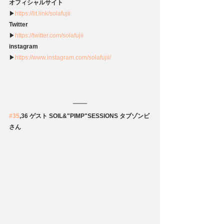
オフィシャルサイト
▶
https://lit.link/solafujii
Twitter
▶
https://twitter.com/solafujii
instagram
▶
https://www.instagram.com/solafujii/
#35
,36 ゲスト SOIL&"PIMP"SESSIONS タブゾンビ
さん