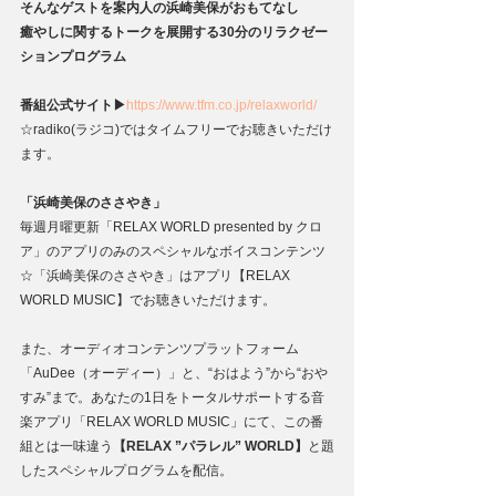
そんなゲストを案内人の浜崎美保がおもてなし
癒やしに関するトークを展開する30分のリラクゼー
ションプログラム
番組公式サイト▶
https://www.tfm.co.jp/relaxworld/
☆radiko(ラジコ)ではタイムフリーでお聴きいただけ
ます。
「浜崎美保のささやき
」
毎週月曜更新
「RELAX WORLD presented by クロ
ア」のアプリのみのスペシャルなボイスコンテンツ
☆「浜崎美保のささやき」はアプリ【RELAX 
WORLD MUSIC】でお聴きいただけます。
また、オーディオコンテンツプラットフォーム
「AuDee（オーディー）」と、“おはよう”から“おや
すみ”まで。あなたの1日をトータルサポートする音
楽アプリ「RELAX WORLD MUSIC」にて、この番
組とは一味違う
【RELAX ”パラレル” WORLD】
と題
したスペシャルプログラムを配信。