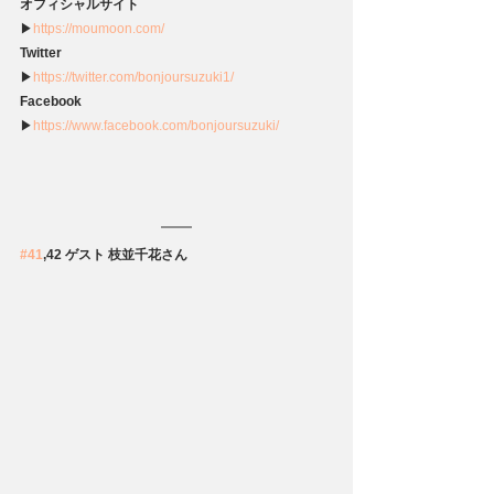
オフィシャルサイト
▶
https://moumoon.com/
Twitter
▶
https://twitter.com/bonjoursuzuki1/
Facebook
▶
https://www.facebook.com/bonjoursuzuki/
#41
,42 ゲスト 枝並千花さん