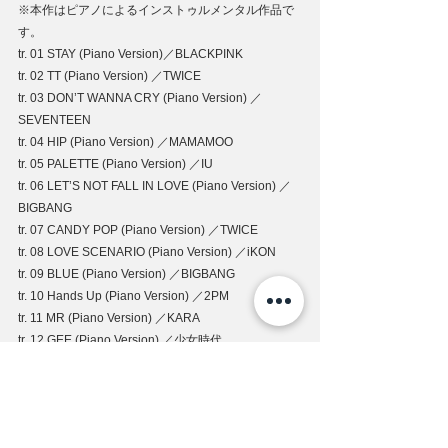
※本作はピアノによるインストゥルメンタル作品で
す。
tr. 01 STAY (Piano Version)／BLACKPINK
tr. 02 TT (Piano Version) ／TWICE
tr. 03 DON’T WANNA CRY (Piano Version) ／
SEVENTEEN
tr. 04 HIP (Piano Version) ／MAMAMOO
tr. 05 PALETTE (Piano Version) ／IU
tr. 06 LET’S NOT FALL IN LOVE (Piano Version) ／
BIGBANG
tr. 07 CANDY POP (Piano Version) ／TWICE
tr. 08 LOVE SCENARIO (Piano Version) ／iKON
tr. 09 BLUE (Piano Version) ／BIGBANG
tr. 10 Hands Up (Piano Version) ／2PM
tr. 11 MR (Piano Version) ／KARA
tr. 12 GEE (Piano Version) ／少女時代
tr. 13 DALLA DALLA (Piano Version) ／ITZY
tr. 14 I (Piano Version) ／テヨン
tr. 15 BUBBLE POP (Piano Version) ／ヒョナ
tr. 16 EYES , NOSE ,LIPS (Piano Version) ／SOL