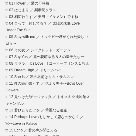
tr. 01 Flower ／ 愛の不時着
tr. 02 はじまり ／ 梨泰院クラス
tr. 03 相変わらず ／ 美男（イケメン）ですね
tr. 04 言って！何してる？ ／ 太陽の末裔 Love 
Under The Sun
tr. 05 Stay with me ／ トッケビ〜君がくれた愛しい
日々〜
tr. 06 その女 ／ シークレット・ガーデン
tr. 07 Say Yes ／ 麗〜花萌ゆる８人の皇子たち〜
tr. 08 ラララ、 It‘s Love! 【コーヒープリンス１号店
tr. 09 Dream High ／ ドリームハイ
tr. 10 She Is ／ 私の名前はキム・サムスン
tr. 11 僕の頭が悪くて ／ 花より男子〜Boys Over 
Flowers
tr. 12 見つけた/チャジャッタ ／ トキメキ☆成均館ス
キャンダル
tr. 13 君ひとりだけを ／ 華麗なる遺産
tr. 14 Perhaps Love /もしかして恋なのかな？ ／ 
宮〜Love in Palace
tr. 15 Echo ／ 君の声が聞こえる