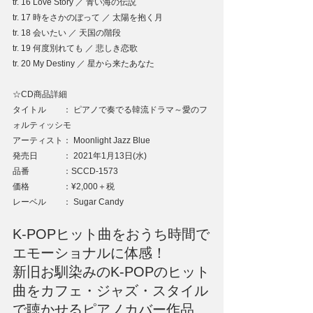
tr. 16 Love Story ／ 青い海の伝説
tr. 17 時をさかのぼって ／ 太陽を抱く月
tr. 18 会いたい ／ 天国の階段
tr. 19 何度別れても ／ 悲しき恋歌
tr. 20 My Destiny ／ 星から来たあなた
☆CD商品詳細
タイトル　　： ピアノで奏でる韓流ドラマ～愛のフ
ォルティッシモ
アーティスト： Moonlight Jazz Blue
発売日　　　： 2021年1月13日(水)
品番　　　　：SCCD-1573
価格　　　　：¥2,000＋税
レーベル　　： Sugar Candy
K-POPヒット曲をおうち時間で
エモーショナルに体感！
新旧お馴染みのK-POPのヒット
曲をカフェ・ジャズ・スタイル
で聴かせるピアノカバー作品