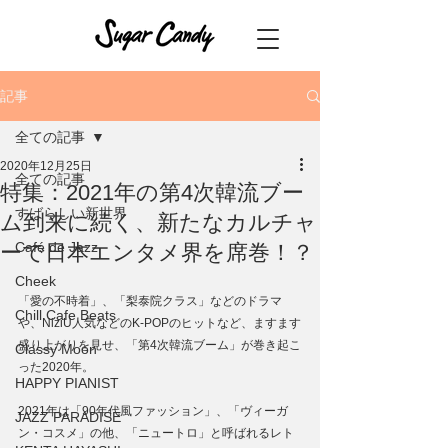
記事
全ての記事
2020年12月25日
全ての記事
特集：2021年の第4次韓流ブー
すばらしい新世界
ム到来に続く、新たなカルチャ
Café de Jazz
ーで日本エンタメ界を席巻！？
Cheek
「愛の不時着」、「梨泰院クラス」などのドラマ
Chill Cafe Beats
や、NiziU人気などのK-POPのヒットなど、ますます
盛り上がりを見せ、「第4次韓流ブーム」が巻き起こ
Classy Moon
った2020年。
HAPPY PIANIST
2021年は「90年代風ファッション」、「ヴィーガ
JAZZ PARADISE
ン・コスメ」の他、「ニュートロ」と呼ばれるレト