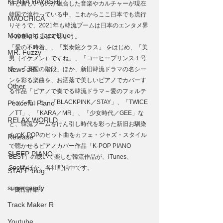
KENTA HAYASHI
ロと新しいものが融合した音楽やカルチャーが現在
韓国で流行っている中、これからここ日本でも流行
MAOCHICA
りそうで、2021年も韓流ブームは日本のエンタメ界
Moonlight Jazz Blue
を席巻することでしょう。
「愛の不時着」、「梨泰院クラス」 をはじめ、「美
MR. Fuzzy
男（イケメン）ですね」、「コーヒープリンス１号
News-JP
店」「天国の階段」ほか、新旧韓流ドラマの名シー
ンを彩る楽曲を、お洒落で美しいピアノでカバーす
Other
る作品「ピアノで奏でる韓流ドラマ～愛のフォルテ
ィッシモ」と、「BLACKPINK／STAY」、「TWICE
Peaceful Piano
／TT」、「KARA／MR」、「少女時代／GEE」な
RELAX WORLD
ど、韓流ブームをけん引し時代を彩った新旧お馴染
みのK-POPのヒット曲をカフェ・ジャズ・スタイル
Release
で聴かせるピアノカバー作品「K-POP PIANO 
SLEEP PIANO
BEST」の聴いて楽しむ韓流作品が、iTunes、
Spotifyほか、各社配信中です。
STAFF blog
sugarcandy
＜商品詳細＞
Track Maker R
Youtube