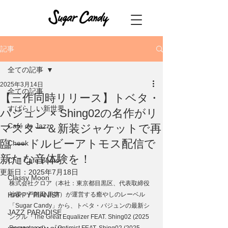
記事
全ての記事
2025年3月14日
全ての記事
【三作同時リリース】トベタ・
すばらしい新世界
バジュン × Shing02の名作がリ
Café de Jazz
マスター＆新装ジャケットで再
臨 ― ドルビーアトモス配信で
Cheek
新たな音体験を！
Chill Cafe Beats
更新日：
2025年7月18日
Classy Moon
株式会社クロア（本社：東京都目黒区、代表取締役
HAPPY PIANIST
社⻑：戸部田 馬準）が運営する癒やしのレーベル
「Sugar Candy」から、トベタ・バジュンの最新シ
JAZZ PARADISE
ングル『The Great Equalizer FEAT. Shing02 (2025 