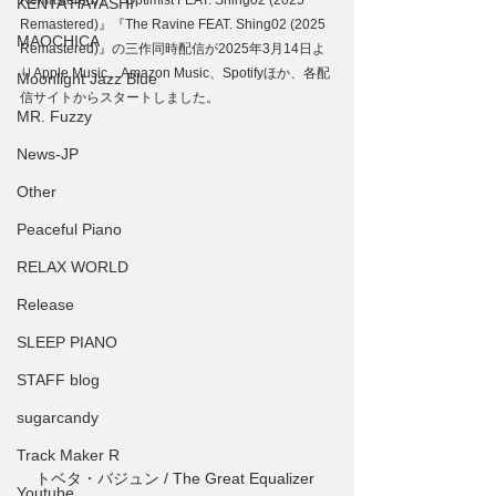
Remastered)』『Optimist FEAT. Shing02 (2025 
KENTA HAYASHI
Remastered)』『The Ravine FEAT. Shing02 (2025 
MAOCHICA
Remastered)』の三作同時配信が2025年3月14日よ
りApple Music、Amazon Music、Spotifyほか、各配
Moonlight Jazz Blue
信サイトからスタートしました。
MR. Fuzzy
News-JP
Other
Peaceful Piano
RELAX WORLD
Release
SLEEP PIANO
STAFF blog
sugarcandy
Track Maker R
トベタ・バジュン / The Great Equalizer 
Youtube