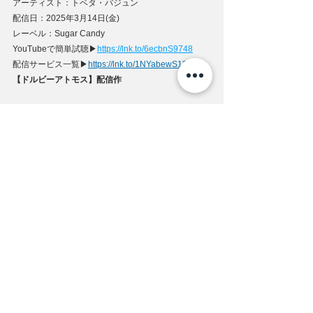
アーティスト：トベタ・バジュン
配信日：2025年3月14日(金)
レーベル：Sugar Candy
YouTubeで簡単試聴▶
https://
lnk.to/6ecbnS9748
配信サービス⼀覧▶
https://
lnk.to/1NYabewS13
【ドルビーアトモス】配信作
本作品はApple Music、Amazon Musicにてドルビ
ーアトモスでお楽しみいただけます。
【ドルビーアトモス】による、究極の音楽体験を。
今作は世界中の一流アーティストも利用している、
新しい次元の創造性を解き放ち、より明瞭で、より
広々とした、より深みのあるサウンドを実現する
【ドルビーアトモス】対応作品としてリリース。※
ドルビーアトモスは、Apple Music、Amazon Music
にてお楽しみいただけます。Dolby Atmos®（ドルビ