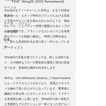
FEAT. Shing02 (2025 Remastered)
イベント
Shing02をフィーチャーした本作は、まるで19世紀
すみれ
末からベル・エポック時代のフランスにおける音楽
と文芸のサロンに足を踏み入れたかのような、独自
トベタ ・バジュン
のレトロ・フューチャー空間で展開されるヒップホ
小林信吾
ップの革新です。クラシックなエレガンスと近未来
的なサウンドが絶妙に融合し、時間と空間を超え
特集
て、新たな音楽的次元を切り拓く一作となっていま
す。
アーティスト
Shing02の言葉が放つリリックは、鋭くも詩的であ
り、その独特なフローが歴史的な風景と現代の音楽
をつなぎ、音楽的な物語を紡ぎ出します。
本作は、UKのMetropolis StudiosにてStuart Hawkes
によってマスタリングされており、音質のクオリテ
ィも極めて高い仕上がりとなっています。重厚感と
繊細さを併せ持ったサウンドスケープが、リスナー
を音楽的な旅へと誘います。Shing02の深い表現力
と革新的なプロダクションが一体となった本アルバ