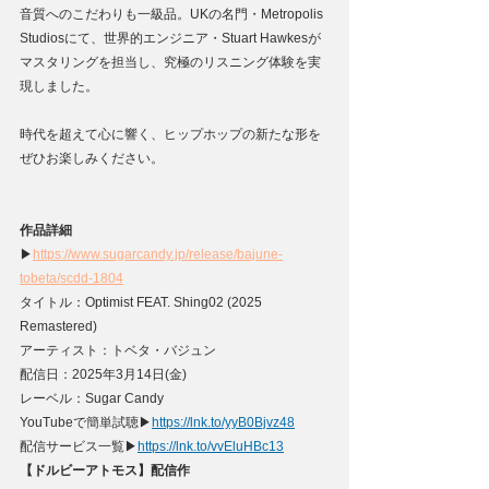
音質へのこだわりも一級品。UKの名門・Metropolis 
Studiosにて、世界的エンジニア・Stuart Hawkesが
マスタリングを担当し、究極のリスニング体験を実
現しました。
時代を超えて心に響く、ヒップホップの新たな形を
ぜひお楽しみください。
作品詳細
▶
https://www.sugarcandy.jp/release/bajune-
tobeta/scdd-1804
タイトル：Optimist FEAT. Shing02 (2025 
Remastered)
アーティスト：トベタ・バジュン
配信日：2025年3月14日(金)
レーベル：Sugar Candy
YouTubeで簡単試聴▶
https://
lnk.to/yyB0Bjvz48
配信サービス⼀覧▶
https://
lnk.to/vvEluHBc13
【ドルビーアトモス】配信作