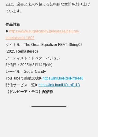
ムは、過去と未来を超える芸術的な空間を創り上げ
ています。
作品詳細
▶
https://www.sugarcandy.jp/release/bajune-
tobeta/scdd-1803
タイトル：The Great Equalizer FEAT. Shing02 
(2025 Remastered)
アーティスト：トベタ・バジュン
配信日：2025年3月14日(金)
レーベル：Sugar Candy
YouTubeで簡単試聴▶
https://lnk.to/Rd4Prrb448
配信サービス⼀覧▶
https://
lnk.to/nIHOLgDI13
【ドルビーアトモス】配信作