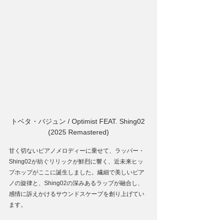
トベタ・バジュン / Optimist FEAT. Shing02 
(2025 Remastered)
甘く切ないピアノメロディーに乗せて、ラッパー・
Shing02が紡ぐリリックが鮮烈に響く、近未来ヒッ
プホップがここに誕生しました。繊細で美しいピア
ノの旋律と、Shing02の深みあるラップが融合し、
感情に訴えかけるサウンドスケープを創り上げてい
ます。