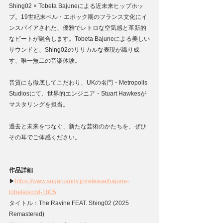
Shing02 × Tobeta Bajuneによる近未来ヒップホッ
プ。19世紀末ベル・エポック期のフランス文化にイ
ンスパイアされた、優雅でレトロな空気感と革新的
なビートが融合します。Tobeta Bajuneによる美しい
サウンドと、Shing02のリリカルな表現が織り成
す、唯一無二の音楽体験。
音質にも徹底してこだわり、UKの名門・Metropolis 
Studiosにて、世界的エンジニア・Stuart Hawkesが
マスタリングを担当。
過去と未来をつなぐ、新たな芸術のかたちを、ぜひ
その耳でご体感ください。
作品詳細
▶
https://www.sugarcandy.jp/release/bajune-
tobeta/scdd-1805
タイトル：The Ravine FEAT. Shing02 (2025 
Remastered)