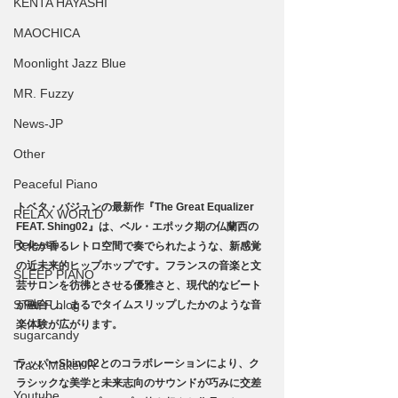
KENTA HAYASHI
MAOCHICA
Moonlight Jazz Blue
MR. Fuzzy
News-JP
Other
Peaceful Piano
トベタ・バジュンの最新作『The Great Equalizer 
RELAX WORLD
FEAT. Shing02』は、ベル・エポック期の仏蘭西の
Release
文化が香るレトロ空間で奏でられたような、新感覚
の近未来的ヒップホップです。フランスの音楽と文
SLEEP PIANO
芸サロンを彷彿とさせる優雅さと、現代的なビート
STAFF blog
が融合し、まるでタイムスリップしたかのような音
楽体験が広がります。
sugarcandy
ラッパーShing02とのコラボレーションにより、ク
Track Maker R
ラシックな美学と未来志向のサウンドが巧みに交差
Youtube