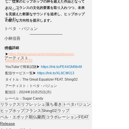
し、従来のヒップホップの枠を超えた作品となって
おり、フランスの文化的要素を取り入れつつ、未来
イベント
を見据えた斬新なサウンドを追求し、ヒップホップ
すみれ
の新たな方向性を提示します。
トベタ ・バジュン
小林信吾
特集
作品詳細
▶
https://www.sugarcandy.jp/release/bajune-
アーティスト
tobeta/scdd-1793
YouTubeで簡単試聴▶ 
https://lnk.to/FE44GM9b48
配信サービス⼀覧▶ 
https://lnk.to/XL8CItKI13
タイトル：The Great Equalizer FEAT. Shing02
アーティスト：トベタ・バジュン
配信日：2024年10月25日(月)
レーベル：Sugar Candy
リラックス
リフレッシュ
落ち着き
トベタバジュン
ヒップホップ
フランス
Shing02
ラップ
ベル・エポック期
仏蘭西
コラボレーション
FEAT
Release