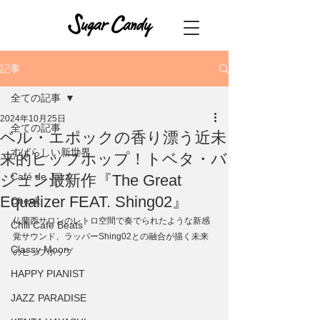
記事
全ての記事
2024年10月25日
全ての記事
ベル・エポックの香り漂う近未
すばらしい新世界
来的ヒップホップ！トベタ・バ
Café de Jazz
ジュン最新作『The Great
Equalizer FEAT. Shing02』
Cheek
仏蘭西サロンのレトロ空間で奏でられたような新感
Chill Cafe Beats
覚サウンド、ラッパーShing02との融合が描く未来
Classy Moon
のヒップホップ
HAPPY PIANIST
JAZZ PARADISE