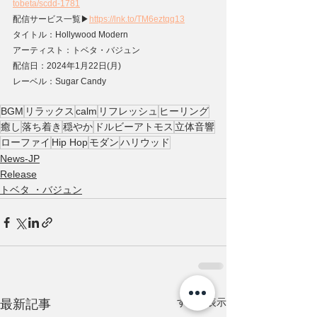
tobeta/scdd-1781
配信サービス⼀覧▶
https://lnk.to/TM6eztqq13
タイトル：Hollywood Modern
アーティスト：トベタ・バジュン
配信日：2024年1月22日(月)
レーベル：Sugar Candy
BGM
リラックス
calm
リフレッシュ
ヒーリング
癒し
落ち着き
穏やか
ドルビーアトモス
立体音響
ローファイ
Hip Hop
モダン
ハリウッド
News-JP
Release
トベタ ・バジュン
すべて表示
最新記事