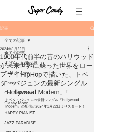
記事
全ての記事
2024年1月22日
全ての記事
1900年代前半の昔のハリウッド
すばらしい新世界
が未来世界に蘇った世界をロー
Café de Jazz
ファイHipHopで描いた、トベ
タ・バジュンの最新シングル
Cheek
「Hollywood Modern」!
Chill Cafe Beats
トベタ・バジュンの最新シングル『Hollywood 
Classy Moon
Modern』の配信が2024年1月22日よりスタート！
HAPPY PIANIST
JAZZ PARADISE