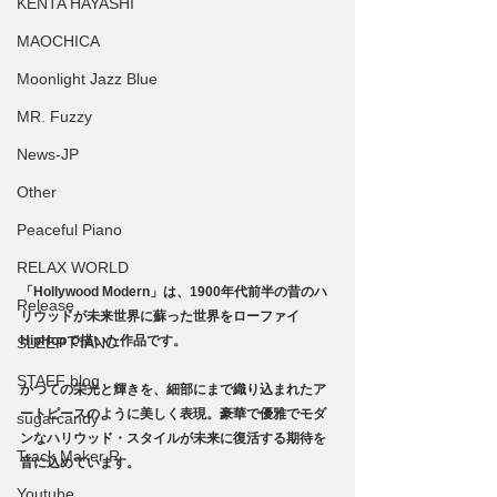
KENTA HAYASHI
MAOCHICA
Moonlight Jazz Blue
MR. Fuzzy
News-JP
Other
Peaceful Piano
RELAX WORLD
「Hollywood Modern」は、1900年代前半の昔のハ
Release
リウッドが未来世界に蘇った世界をローファイ
HipHopで描いた作品です。
SLEEP PIANO
STAFF blog
かつての栄光と輝きを、細部にまで織り込まれたア
ートピースのように美しく表現。豪華で優雅でモダ
sugarcandy
ンなハリウッド・スタイルが未来に復活する期待を
Track Maker R
音に込めています。
Youtube