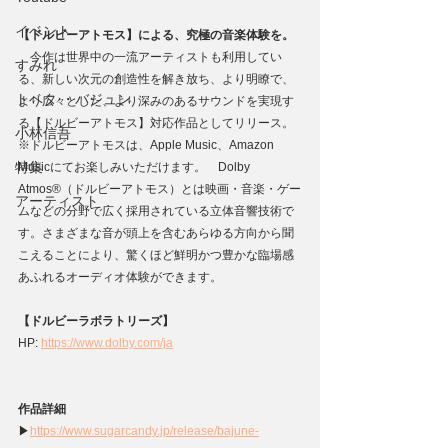
イベント
【ドルビーアトモス】による、究極の音楽体験を。
　今作は世界中の一流アーティストも利用してい
すみれ
る、新しい次元の創造性を解き放ち、より明瞭で、
トベタ ・バジュン
より広々とした、より深みのあるサウンドを実現す
る【ドルビーアトモス】対応作品としてリリース。
小林信吾
※ドルビーアトモスは、Apple Music、Amazon 
特集
Musicにてお楽しみいただけます。　Dolby 
Atmos®（ドルビーアトモス）とは映画・音楽・ゲー
アーティスト
ムなどの分野で広く採用されている立体音響技術で
す。さまざまな音が頭上を含むあらゆる方向から聞
こえることにより、驚くほど鮮明かつ豊かな臨場感
あふれるオーディオ体験ができます。
【ドルビーラボラトリーズ】
HP: 
https://www.dolby.com/ja
作品詳細
▶
https://
www.sugarcandy.jp/release/bajune-