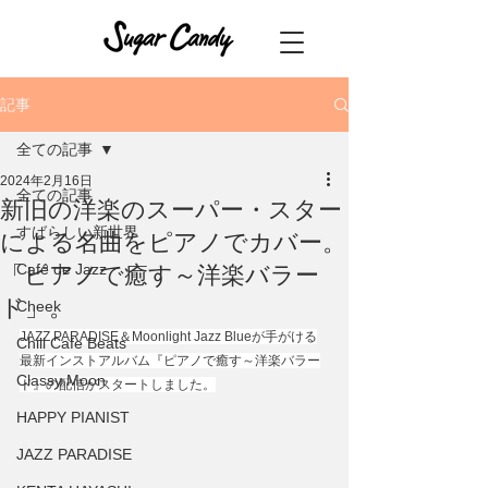
記事
全ての記事
2024年2月16日
全ての記事
新旧の洋楽のスーパー・スター
すばらしい新世界
による名曲をピアノでカバー。
Café de Jazz
「ピアノで癒す～洋楽バラー
ド」。
Cheek
JAZZ PARADISE＆Moonlight Jazz Blueが手がける
Chill Cafe Beats
最新インストアルバム『ピアノで癒す～洋楽バラー
Classy Moon
ド』の配信がスタートしました。
HAPPY PIANIST
JAZZ PARADISE