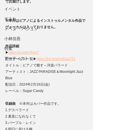
でお届けします。
イベント
すみれ
※本作はピアノによるインストゥルメンタル作品で
ヴォーカルは入っておりません。
トベタ ・バジュン
小林信吾
作品詳細
特集
▶
https://is.gd/rYAmr7
アーティスト
配信サービス⼀覧▶
https://lnk.to/eHyElxaT21
タイトル：ピアノで癒す～洋楽バラード
アーティスト：JAZZ PARADISE＆Moonlight Jazz 
Blue
配信日：2024年2月16日(金)
レーベル：Sugar Candy
収録曲　
※本作はカバー作品です。
1.デスペラード
2.素直になれなくて
3.パープル・レイン
4.明日に架ける橋