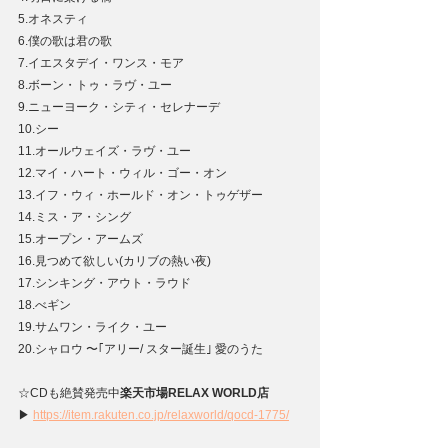
5.オネスティ
6.僕の歌は君の歌
7.イエスタデイ・ワンス・モア
8.ボーン・トゥ・ラヴ・ユー
9.ニューヨーク・シティ・セレナーデ
10.シー
11.オールウェイズ・ラヴ・ユー
12.マイ・ハート・ウィル・ゴー・オン
13.イフ・ウィ・ホールド・オン・トゥゲザー
14.ミス・ア・シング
15.オープン・アームズ
16.見つめて欲しい(カリブの熱い夜)
17.シンキング・アウト・ラウド
18.べギン
19.サムワン・ライク・ユー
20.シャロウ 〜｢アリー/ スター誕生｣ 愛のうた
☆CDも絶賛発売中
楽天市場RELAX WORLD店
▶ 
https://item.rakuten.co.jp/relaxworld/qocd-1775/