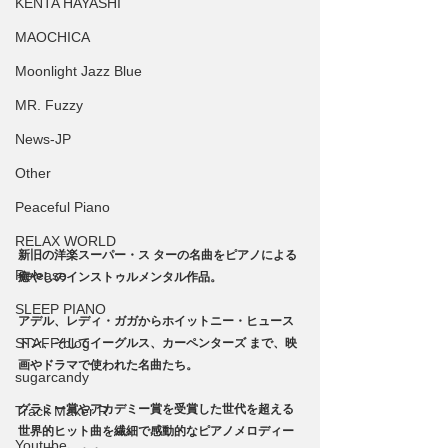
KENTA HAYASHI
MAOCHICA
Moonlight Jazz Blue
MR. Fuzzy
News-JP
Other
Peaceful Piano
RELAX WORLD
新旧の洋楽スーパー・ス ターの名曲をピアノによる
Release
癒やしのインストゥルメンタル作品。
SLEEP PIANO
アデル、レディ・ガガからホイットニー・ヒュース
STAFF blog
トン、そしてイーグルス、カーペンターズ まで、映
画やドラマで使われた名曲たち。
sugarcandy
グラミー賞やアカデミー賞を受賞した世代を超える 
Track Maker R
世界的ヒット曲を繊細で感動的なピアノメロディー
Youtube