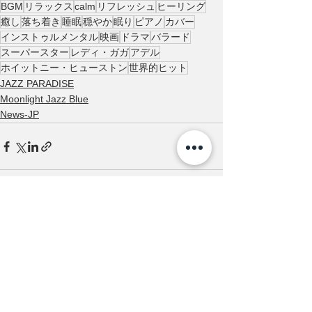
BGM
リラックス
calm
リフレッシュ
ヒーリング
癒し
落ち着き
睡眠
穏やか
眠り
ピアノ
カバー
インストゥルメンタル
映画
ドラマ
バラード
スーパースター
レディ・ガガ
アデル
ホイットニー・ヒューストン
世界的ヒット
JAZZ PARADISE
Moonlight Jazz Blue
News-JP
すべて表示
最新記事