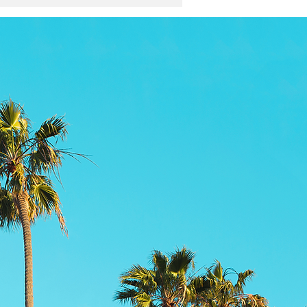
ヒーリングアルバム。
r Candy『Peaceful Yoga
 - Gentle Music for Mind
 Body』7月24日配信開始