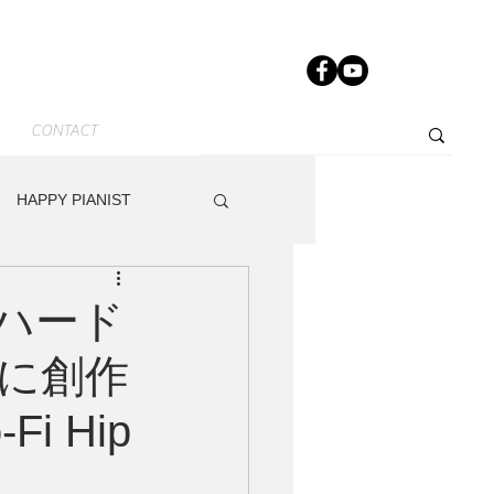
CONTACT
HAPPY PIANIST
News-JP
Other
ハード
に創作
dy
Track Maker R
 Hip