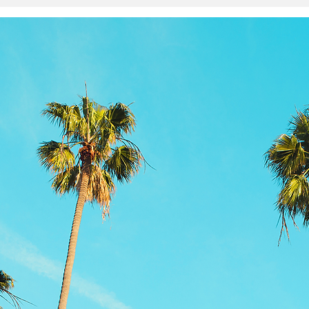
Paradiseが柔らかなギターで
ガ・
描く『Sleep in Blue』
Suga
Time
『Gamma Focus Guitar』
and
RELEASES
KIDS
More
7/24、2作同時配信