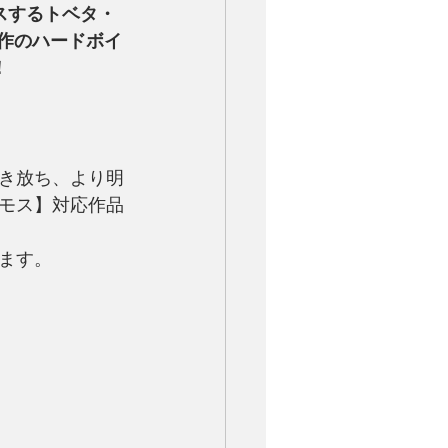
スするトベタ・
優作のハードボイ
！
き放ち、より明
モス】対応作品
けます。