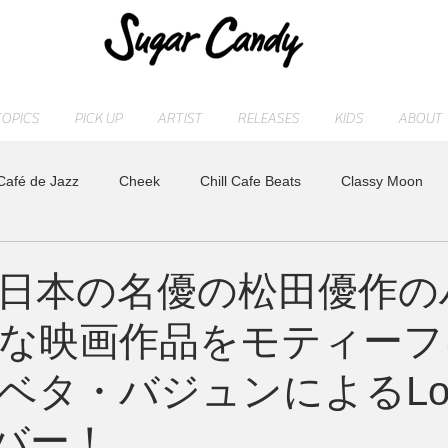
TOPICS
PICK UP
ARTIST
RELEASES
KIDS
ABOUT
Café de Jazz
Cheek
Chill Cafe Beats
Classy Moon
ASHI
MAOCHICA
Moonlight Jazz Blue
MR. Fuzzy
日本の名優の松田優作の
な映画作品をモティーフ
LD
Release
SLEEP PIANO
STAFF blog
sugarcan
タ・バジュンによるLo-Fi
れ
トベタ ・バジュン
小林信吾
特集
アーティスト
ンバー！