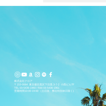
Paradiseが柔らかなギターで
描く『Sleep in Blue』
『Gamma Focus Guitar』
TOP
APP
TOPICS
PICK UP
ARTIST
7/24、2作同時配信
​株式会社クロア
〒153-0064 東京都目黒区下目黒 3-7-2 小西ビル7F
TEL 03-5436-1960 / FAX 03-5436-1961
営業時間10:00-19:00 （土日祝・弊社特別休日除く)