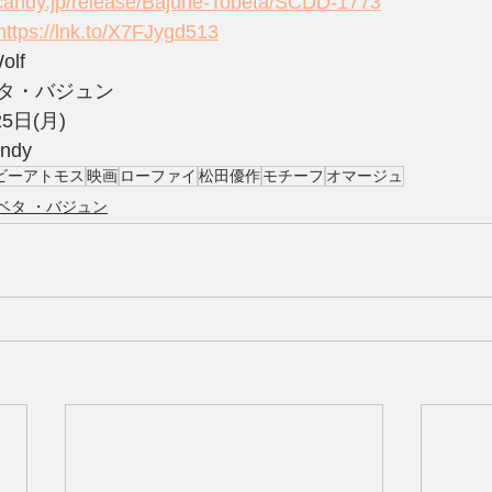
candy.jp/release/Bajune-Tobeta/SCDD-1773
https://lnk.to/X7FJygd513
lf
タ・バジュン
5日(月)
ndy
ビーアトモス
映画
ローファイ
松田優作
モチーフ
オマージュ
ベタ ・バジュン