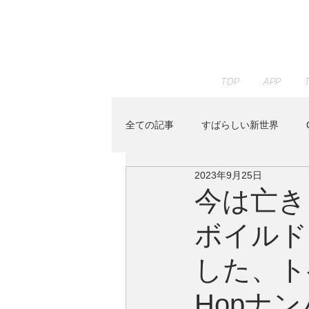
TOP
APP
全ての記事
すばらしい新世界
2023年9月25日
JAZZ PARADISE
KENTA HAY
今は亡き
ボイルド
Peaceful Piano
RELAX WOR
した、トベ
Youtube
イベント
すみ
Hopナ