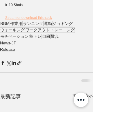
tr. 10 Shots
Stream or download this track
BGM
作業用
ランニング
運動
ジョギング
ウォーキング
ワークアウト
トレーニング
モチベーション
筋トレ
自粛
散歩
News-JP
Release
すべて表示
最新記事