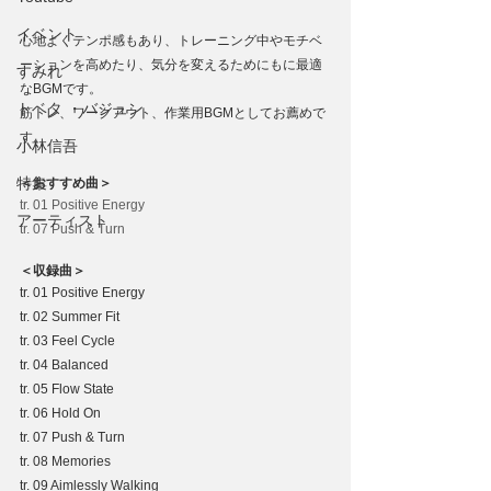
イベント
心地よくテンポ感もあり、トレーニング中やモチベ
ーションを高めたり、気分を変えるためにもに最適
すみれ
なBGMです。
トベタ ・バジュン
筋トレ、ワークアウト、作業用BGMとしてお薦めで
す。
小林信吾
特集
＜おすすめ曲＞
tr. 01 Positive Energy
アーティスト
tr. 07 Push & Turn
＜収録曲＞
tr. 01 Positive Energy
tr. 02 Summer Fit
tr. 03 Feel Cycle
tr. 04 Balanced
tr. 05 Flow State
tr. 06 Hold On
tr. 07 Push & Turn
tr. 08 Memories
tr. 09 Aimlessly Walking