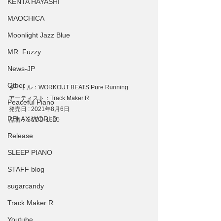
KENTA HAYASHI
MAOCHICA
Moonlight Jazz Blue
MR. Fuzzy
News-JP
Other
タイトル：WORKOUT BEATS Pure Running
アーティスト：Track Maker R
Peaceful Piano
発売日 : 2021年8月6日
RELAX WORLD
品番：
SCDD-1620
Release
SLEEP PIANO
STAFF blog
sugarcandy
Track Maker R
Youtube