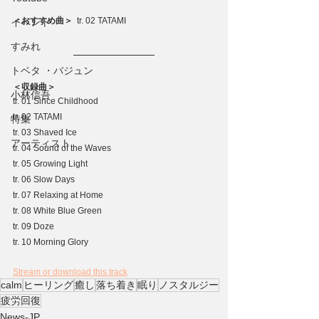
＜おすすめ曲＞ 
 tr. 02 TATAMI
イベント
すみれ
トベタ ・バジュン
＜収録曲＞
小林信吾
tr. 01 Since Childhood
tr. 02 TATAMI
特集
tr. 03 Shaved Ice
アーティスト
tr. 04 Sound of the Waves
tr. 05 Growing Light
tr. 06 Slow Days
tr. 07 Relaxing at Home
tr. 08 White Blue Green
tr. 09 Doze
tr. 10 Morning Glory
Stream or download this track
calm
ヒーリング
癒し
落ち着き
眠り
ノスタルジー
疲労回復
News-JP