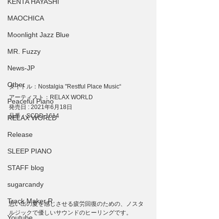
KENTA HAYASHI
MAOCHICA
Moonlight Jazz Blue
MR. Fuzzy
News-JP
Other
タイトル：Nostalgia "Restful Place Music“
アーティスト：RELAX WORLD
Peaceful Piano
発売日 : 2021年6月18日
品番：SCDD-1614 
RELAX WORLD
Release
SLEEP PIANO
STAFF blog
sugarcandy
Track Maker R
思い出の夏を感じさせる疲労回復のための、ノスタ
ルジックで優しいサウンドのヒーリングです。
Youtube