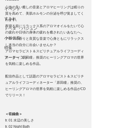
心地の良い癒しの音楽とアロマヒーリングは眠りの
イベント
質を高めて、美肌ホルモンの分泌を呼び覚ましてく
すみれ
れます。
夜寝る前にリラックス系のアロマオイルをたいて心
トベタ ・バジュン
の疲れや日頃の身体の疲れを癒されたいあなたへ。
小林信吾
アロマの香りと良質な音楽で心身ともにリラックス
し本当の自分に出会いませんか？
特集
アロマセラピスト＆スピリチュアルライフコーディ
アーティスト
ネーター「原田瞳」推奨のヒーリングアロマの世界
を気軽に楽しめる作品。
配信作品として話題のアロマセラピスト＆スピリチ
ュアルライフコーディネーター「原田瞳」推奨の、
ヒーリングアロマの世界を気軽に楽しめる作品がCD
でリリース！  
＜収録曲＞
tr. 01 水辺の美しさ
tr. 02 Night Bath