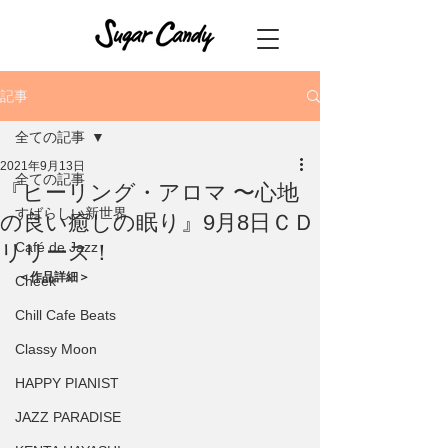
記事
全ての記事
2021年9月13日
全ての記事
『ヒーリング・アロマ 〜心地
すばらしい新世界
の良い癒しの眠り』9月8日ＣＤ
Café de Jazz
リリース！
＜作品詳細＞ 
Cheek
Chill Cafe Beats
Classy Moon
HAPPY PIANIST
JAZZ PARADISE