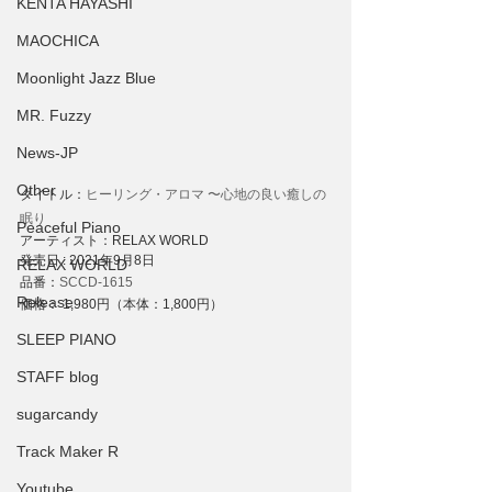
KENTA HAYASHI
MAOCHICA
Moonlight Jazz Blue
MR. Fuzzy
News-JP
Other
タイトル：
ヒーリング・アロマ 〜心地の良い癒しの
眠り
Peaceful Piano
アーティスト：RELAX WORLD
発売日 : 2021年9月8日
RELAX WORLD
品番：
SCCD-1615
Release
価格： 1,980円（本体：1,800円）
SLEEP PIANO
STAFF blog
sugarcandy
Track Maker R
Youtube