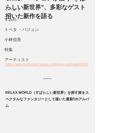
らしい新世界”、多彩なゲスト
イベント
招いた新作を語る
すみれ
トベタ ・バジュン
小林信吾
特集
アーティスト
https://www.billboard-japan.com/special/detail/3295
RELAX WORLD（すばらしい新世界）を探す旅をス
ペクタルなファンタジーとして描いた最新5thアルバ
ム