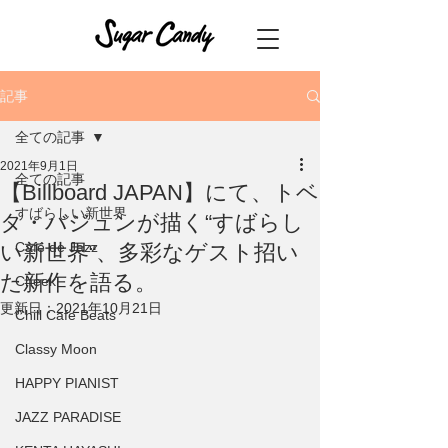
記事
全ての記事
2021年9月1日
全ての記事
【Billboard JAPAN】にて、トベ
すばらしい新世界
タ・バジュンが描く“すばらし
Café de Jazz
い新世界“、多彩なゲスト招い
た新作を語る。
Cheek
更新日：
2021年10月21日
Chill Cafe Beats
Classy Moon
HAPPY PIANIST
JAZZ PARADISE