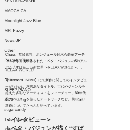
KENTA HAYASHI
MAOCHICA
Moonlight Jazz Blue
MR. Fuzzy
News-JP
Other
Chara、堂珍嘉邦、ボンジュール鈴木ら豪華アーテ
Peaceful Piano
ィストを迎え制作されたトベタ・バジュンの5thアル
バム『すばらしい新世界 〜RELAX WORLD〜』。
RELAX WORLD
Release
【Billboard JAPAN】にて新作に関してのインタビュ
ーが行われ、意味深なタイトル、世代やジャンルを
SLEEP PIANO
超えた多彩なアーティストをフィーチャー、80年代
STAFF blog
風のイラストを使ったアートワークなど、興味深い
新作についてたっぷり語っています。
sugarcandy
＜インタビュー＞
Track Maker R
トベタ・バジュンが描く“すば
Youtube