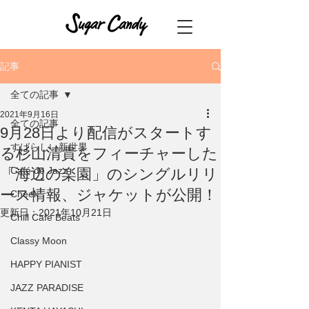
記事
全ての記事
2021年9月16日
全ての記事
9月28日より配信がスタートす
すばらしい新世界
る杉山清貴をフィーチャーした
Café de Jazz
「海辺の楽園」のシングルリリ
ース情報、ジャケットが公開！
Cheek
更新日：
2021年10月21日
Chill Cafe Beats
Classy Moon
HAPPY PIANIST
JAZZ PARADISE