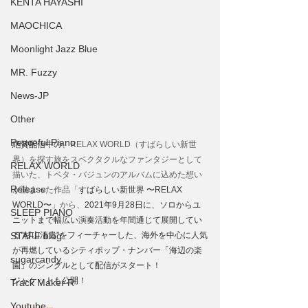
KENTA HAYASHI
MAOCHICA
Moonlight Jazz Blue
MR. Fuzzy
News-JP
Other
Peaceful Piano
絶賛配信中の、
RELAX WORLD（すばらしい新世
界）を探す旅をスペクタクルなファンタジーとして
RELAX WORLD
描いた、トベタ・バジュンのアルバムに込めた想い
Release
が詰まった作品「
すばらしい新世界 〜RELAX 
WORLD〜
」から、
2021年9月28日に、ソロからユ
SLEEP PIANO
ニットまで幅広い演奏活動を年間通じて展開してい
STAFF blog
る"杉山清貴"をフィーチャーした、海外を中心に人気
が再燃しているシティポップ・ナンバー「海辺の楽
sugarcandy
園」のシングルとして配信がスタート！
ジャケットも公開！
Track Maker R
Youtube