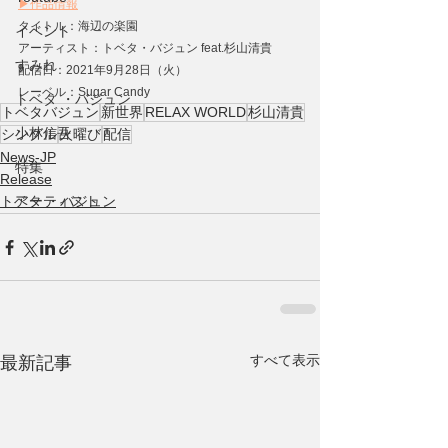
▶作品情報
タイトル：海辺の楽園
イベント
アーティスト：トベタ・バジュン feat.杉山清貴
すみれ
配信日：2021年9月28日（火）
レーベル：Sugar Candy
トベタ ・バジュン
トベタバジュン
新世界
RELAX WORLD
杉山清貴
小林信吾
シングル
火曜び
配信
News-JP
特集
Release
トベタ ・バジュン
アーティスト
すべて表示
最新記事