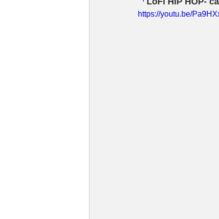
「LoFi HIP HOP- 
https://youtu.be/Pa9HX