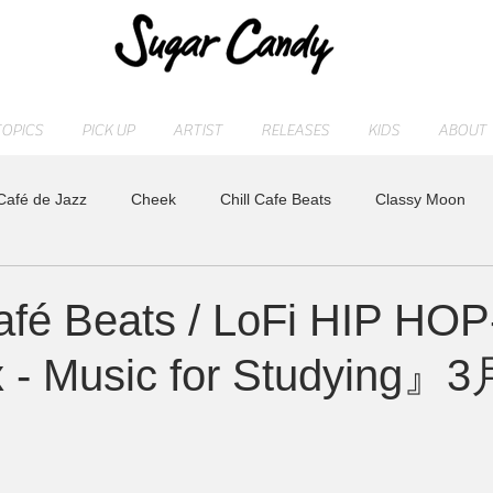
TOPICS
PICK UP
ARTIST
RELEASES
KIDS
ABOUT
Café de Jazz
Cheek
Chill Cafe Beats
Classy Moon
ASHI
MAOCHICA
Moonlight Jazz Blue
MR. Fuzzy
afé Beats / LoFi HIP HOP
x - Music for Studyin
LD
Release
SLEEP PIANO
STAFF blog
sugarcan
れ
トベタ ・バジュン
小林信吾
特集
アーティスト