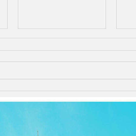
Bajune Tobetaの楽曲をJazz
呼吸
Paradiseが柔らかなギターで
ガ・
描く『Sleep in Blue』
Suga
Time
『Gamma Focus Guitar』
and
RELEASES
KIDS
More
7/24、2作同時配信