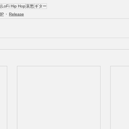
強
LoFi Hip Hop
哀愁
ギター
JP
Release