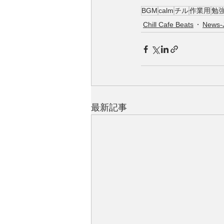
BGM
calm
チル
作業用
勉
Chill Cafe Beats
News-
最新記事