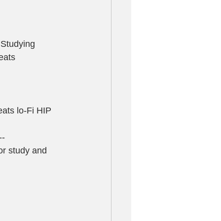
 Studying
ats 
lo-Fi HIP 
--
or study and 