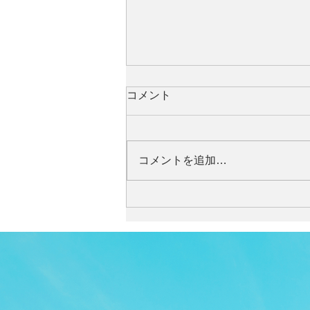
コメント
コメントを追加…
Bajune Tobetaの楽曲をJazz
Paradiseが柔らかなギターで
描く『Sleep in Blue』
『Gamma Focus Guitar』
TOP
APP
TOPICS
PICK UP
ARTIST
7/24、2作同時配信