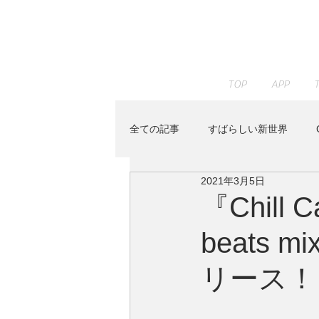
TOP
APP
全ての記事
すばらしい新世界
2021年3月5日
JAZZ PARADISE
KENTA HAY
『Chill C
beats mi
Peaceful Piano
RELAX WOR
リース！
Youtube
イベント
すみ