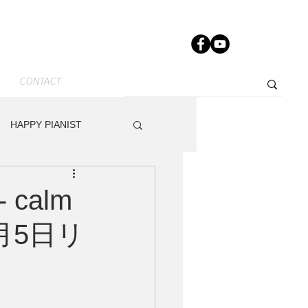
CONTACT
HAPPY PIANIST
News-JP
Other
- calm
g』3月5日リ
dy
Track Maker R