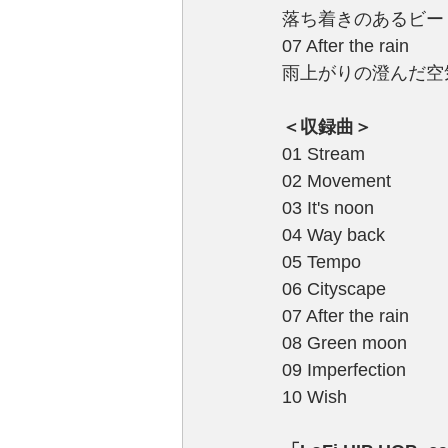
落ち着きのあるビー
07 After the rain
雨上がりの澄んだ空
＜収録曲＞
01 Stream
02 Movement
03 It's noon
04 Way back
05 Tempo
06 Cityscape
07 After the rain
08 Green moon
09 Imperfection
10 Wish