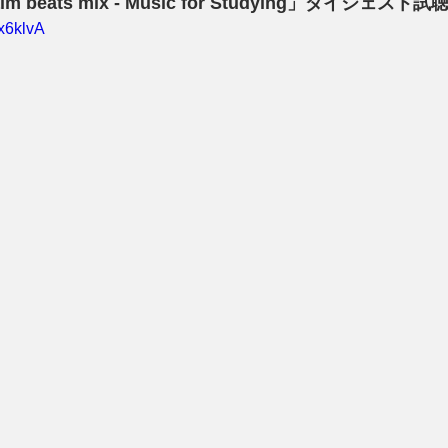
calm beats mix - Music for Studying」ダイジェスト試
x6klvA