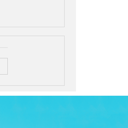
を深め、心を整えるヨ
ヒーリングアルバム。
r Candy『Peaceful Yoga
 - Gentle Music for Mind
 Body』7月24日配信開始