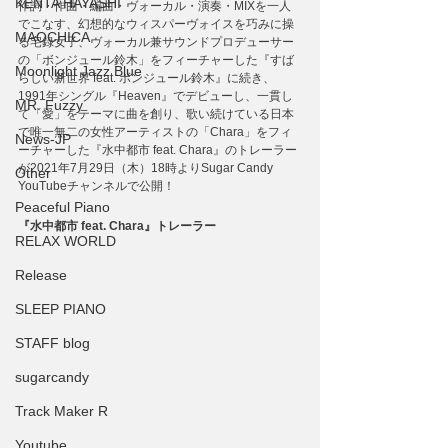
KENTA HAYASHI
作詞・作曲・編曲・ヴォーカル・演奏・MIXを一人
でこなす、幻想的なウィスパーヴォイスを巧みに操
MAOCHICA
る宅録女子、ヴォーカル兼サウンドプロデューサー
の「ボンジュール鈴木」をフィーチャーした『すば
Moonlight Jazz Blue
らしい新世界 feat. ボンジュール鈴木』に続き、
1991年シングル『Heaven』でデビューし、一貫し
MR. Fuzzy
て「愛」をテーマに曲を創り、歌い続けている日本
で唯一無二の女性アーティストの「Chara」をフィ
News-JP
ーチャーした『水中都市 feat. Chara』のトレーラー
が2021年7月29日（木）18時よりSugar Candy 
Other
YouTubeチャンネルで公開！
Peaceful Piano
『水中都市 feat. Chara』トレーラー
RELAX WORLD
Release
SLEEP PIANO
STAFF blog
sugarcandy
Track Maker R
Youtube