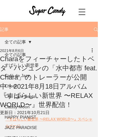
記事
全ての記事
2021年8月6日
全ての記事
Charaをフィーチャーしたトベ
すばらしい新世界
タ・バジュンの「水中都市 feat.
Café de Jazz
Chara」のトレーラーが公開
中！2021年8月18日アルバム
Cheek
『すばらしい新世界 〜RELAX
Chill Cafe Beats
WORLD〜』世界配信！
Classy Moon
更新日：
2021年10月21日
HAPPY PIANIST
『すばらしい新世界 〜RELAX WORLD〜』スペシャ
ルページ
JAZZ PARADISE