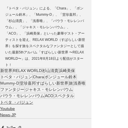
『トベタ・バジュン』による、「Chara」、「ボン
ジュール鈴木」、「Mummy-D」、「堂珍嘉邦」、
「杉山清貴」、「浅香唯」、「パウラ・モレレンバ
ウム」、「ジャキス・モレレンバウム」、
「ACO」、「浜崎美保」といった豪華ゲスト・アー
ティストを迎え、RELAX WORLD（すばらしい新世
界）を探す旅をスペクタルなファンタジーとして描
いた最新5thアルバム「すばらしい新世界 〜RELAX 
WORLD〜」は、2021年8月18日より配信がスター
ト！
新世界
RELAX WORLD
杉山清貴
浜崎美保
トベタ・バジュン
Chara
ボンジュール鈴木
Mummy-D
堂珍嘉邦
すばらしい新世界
旅
浅香唯
ファンタジー
ジャキス・モレレンバウム
パウラ・モレレンバウム
ACO
スペクタル
トベタ ・バジュン
Youtube
News-JP