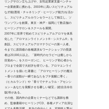
リングサロン立ち上げや、女性起業家支援ベンチャ
ー企業創業に携わる。2003年に高いスピリチュアル
な才能(透視・チャネリング・ヒーリング能力)を活か
し、スピリチュアルカウンセラーとして独立し、ソ
ワンソワンを創業。東京・神戸・福岡にて数店舗の
ヒーリングサロン＆スクールを展開。
2007年に世界で初めてスピリチュアルアロマを体系
化した「アロマエンライトメント®・システム®」を
創設。スピリチュアルアロマテラピーの第一人者。
今までに原田瞳の各種講演＆ワークショップの受講
者は20,000人以上。「新時代のセラピーは癒しから
目覚めへ」をスローガンに、 ヒーリング初心者から
プロまで全国で大好評を得ている。アロマエンライ
トメントを描いた著書に 「アロマヒーリングの魔法
～香りの波動が一瞬であなたをプチ覚醒に導く」
（ヒカルランド）や「香りでナチュラル・アセンシ
ョン～あなたを覚醒させる馨しい秘宝」(総合法令出
版)等がある。
その他、国内外の企業セミナーなどでも講師を務
め、監修書籍やヒーリングCD、各種メディア出演な
どでも多数活躍。 本当の自分らしさ、可能性と繋が