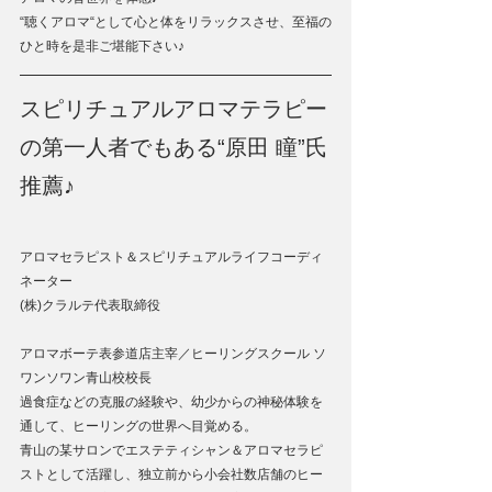
“聴くアロマ“として心と体をリラックスさせ、至福の
ひと時を是非ご堪能下さい♪
スピリチュアルアロマテラピー
の第一人者でもある“原田 瞳”氏
推薦♪
アロマセラピスト＆スピリチュアルライフコーディ
ネーター
(株)クラルテ代表取締役
アロマボーテ表参道店主宰／ヒーリングスクール ソ
ワンソワン青山校校長
過食症などの克服の経験や、幼少からの神秘体験を
通して、ヒーリングの世界へ目覚める。
青山の某サロンでエステティシャン＆アロマセラピ
ストとして活躍し、独立前から小会社数店舗のヒー