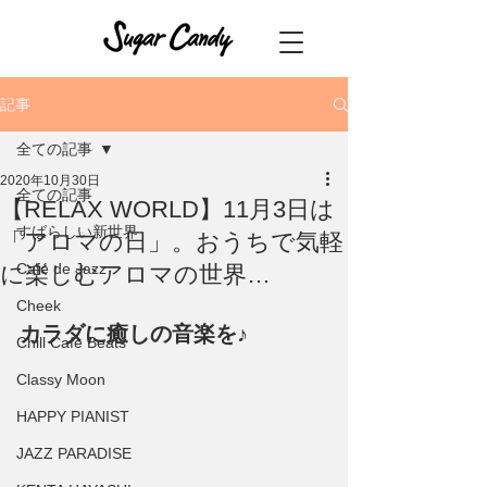
記事
全ての記事
2020年10月30日
全ての記事
【RELAX WORLD】11月3日は
すばらしい新世界
「アロマの日」。おうちで気軽
Café de Jazz
に楽しむアロマの世界…
Cheek
カラダに癒しの音楽を♪
Chill Cafe Beats
Classy Moon
HAPPY PIANIST
JAZZ PARADISE