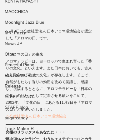
KENTA HAYASHI
MAOCHICA
Moonlight Jazz Blue
11月3日は公益社団法人 日本アロマ環境協会が選定
MR. Fuzzy
した「アロマの日」です。
News-JP
Other
「アロマの日」の由来
アロマテラピーは、ヨーロッパで生まれ育った「香
Peaceful Piano
りの文化」といえます。また日本においても、古来
RELAX WORLD
より独自の「香りの文化」が存在します。そこで、
自然がもたらす香りの効用を改めて認識し、感謝
Release
し、祝福するとともに、アロマテラピーを「日本の
文化」のひとつとして定着させる願いをこめて、
SLEEP PIANO
2002年、「文化の日」にあたる11月3日を「アロマ
STAFF blog
の日」と制定いたしました。
☆公益社団法人 日本アロマ環境協会
sugarcandy
Track Maker R
究極のリラックスをあなたに・・・
Youtube
聴くアロマセラピー。おうちエステでココロとカラ