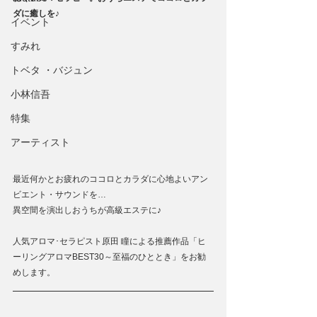
ダに癒しを♪
イベント
すみれ
トベタ ・バジュン
小林信吾
特集
アーティスト
最近何かとお疲れのココロとカラダに心地よいアン
ビエント・サウンドを…
異空間を演出しおうちが高級エステに♪
人気アロマ･セラピスト原田 瞳による推薦作品「ヒ
ーリングアロマBEST30～至福のひととき」をお勧
めします。