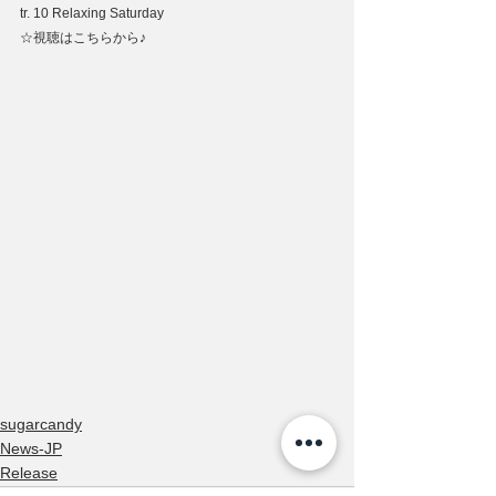
tr. 10 Relaxing Saturday
☆視聴はこちらから♪
sugarcandy
News-JP
Release