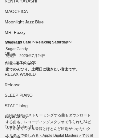
KENTA HAYASHI
MAOCHICA
Moonlight Jazz Blue
MR. Fuzzy
Weekend Cafe 〜Relaxing Saturday〜
News-JP
Sugar Candy
Other
発売日 : 2020年7月24日
品番 : SCDD-1530
Peaceful Piano
家でのんびり、土曜日に聴きたい音楽です。
RELAX WORLD
Release
SLEEP PIANO
STAFF blog
☆iTunesではストリーミングする曲もダウンロード
sugarcandy
する曲も、レコーディングスタジオで作られた24ビ
Track Maker R
ットのオリジナル音源とほとんど区別がつかないク
オリティで楽しめる＜Apple Digital Masters＞でお届
Youtube