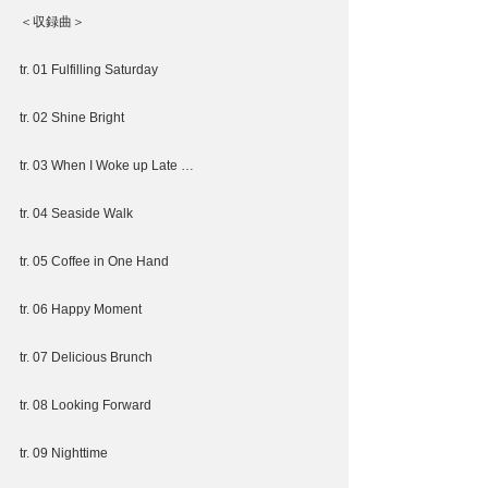
＜収録曲＞
tr. 01 Fulfilling Saturday
tr. 02 Shine Bright
tr. 03 When I Woke up Late …
tr. 04 Seaside Walk
tr. 05 Coffee in One Hand
tr. 06 Happy Moment
tr. 07 Delicious Brunch
tr. 08 Looking Forward
tr. 09 Nighttime