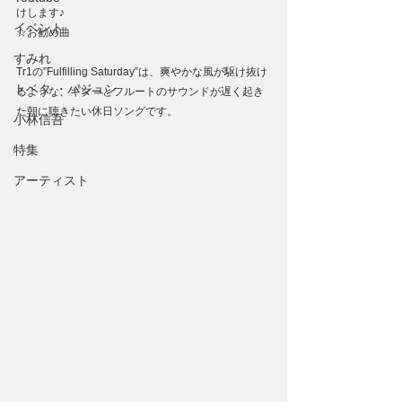
けします♪
イベント
☆お勧め曲
すみれ
Tr1の”Fulfilling Saturday”は、爽やかな風が駆け抜け
トベタ ・バジュン
るような、ギターとフルートのサウンドが遅く起き
た朝に聴きたい休日ソングです。
小林信吾
特集
アーティスト