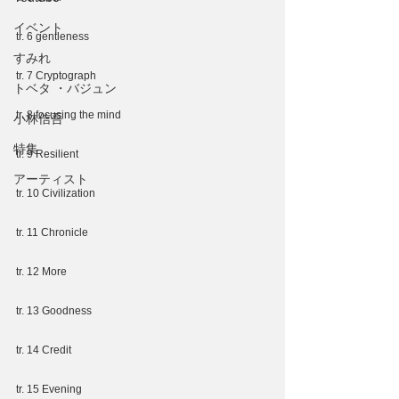
イベント
tr. 6 gentleness
すみれ
tr. 7 Cryptograph
トベタ ・バジュン
tr. 8 focusing the mind
小林信吾
特集
tr. 9 Resilient
アーティスト
tr. 10 Civilization
tr. 11 Chronicle
tr. 12 More
tr. 13 Goodness
tr. 14 Credit
tr. 15 Evening