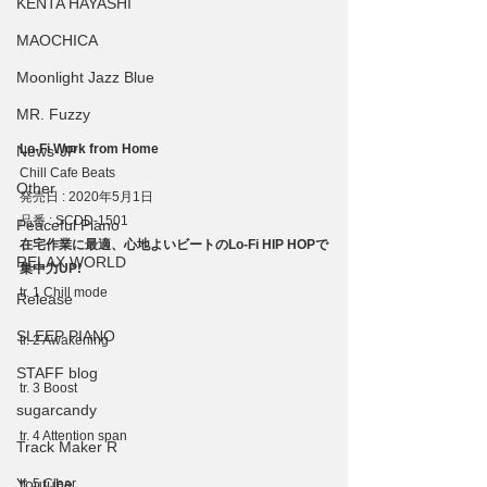
KENTA HAYASHI
MAOCHICA
Moonlight Jazz Blue
MR. Fuzzy
Lo-Fi Work from Home
News-JP
Chill Cafe Beats
Other
発売日 : 2020年5月1日
品番 : SCDD-1501
Peaceful Piano
在宅作業に最適、心地よいビートのLo-Fi HIP HOPで
RELAX WORLD
集中力UP!
tr. 1 Chill mode
Release
SLEEP PIANO
tr. 2 Awakening
STAFF blog
tr. 3 Boost
sugarcandy
tr. 4 Attention span
Track Maker R
Youtube
tr. 5 Clear