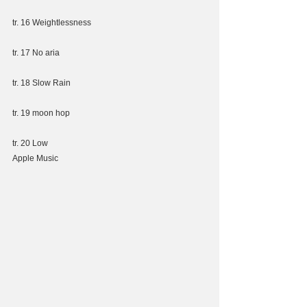
tr. 16 Weightlessness
tr. 17 No aria
tr. 18 Slow Rain
tr. 19 moon hop
tr. 20 Low
Apple Music