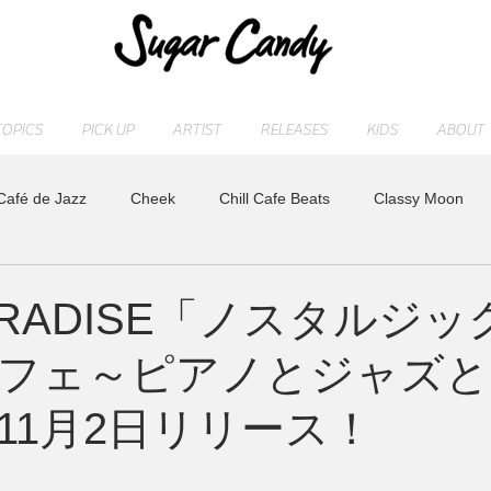
TOPICS
PICK UP
ARTIST
RELEASES
KIDS
ABOUT
Café de Jazz
Cheek
Chill Cafe Beats
Classy Moon
ASHI
MAOCHICA
Moonlight Jazz Blue
MR. Fuzzy
PARADISE「ノスタルジ
フェ～ピアノとジャズと
LD
Release
SLEEP PIANO
STAFF blog
sugarcan
11月2日リリース！
れ
トベタ ・バジュン
小林信吾
特集
アーティスト