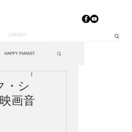
CONTACT
HAPPY PIANIST
News-JP
Other
ック・シ
映画音
dy
Track Maker R