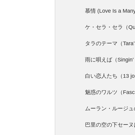
慕情 (Love Is a M
ケ・セラ・セラ（Que
タラのテーマ（Tara
雨に唄えば（Singin’ 
白い恋人たち（13 jou
魅惑のワルツ（Fasc
ムーラン・ルージュの唄（
巴里の空の下セーヌは流れ