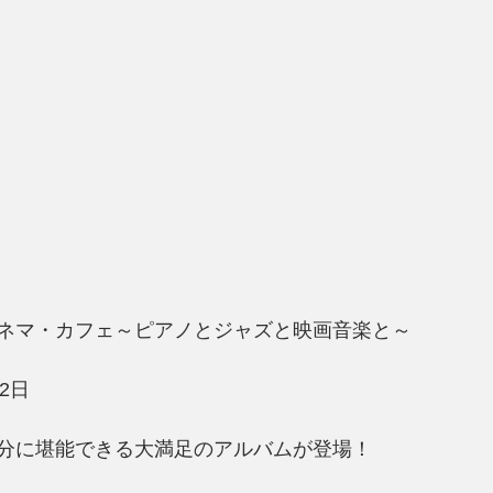
ネマ・カフェ～ピアノとジャズと映画音楽と～  
月2日
分に堪能できる大満足のアルバムが登場！