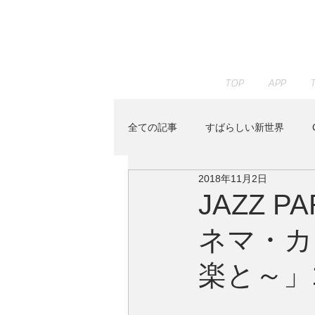
TOP
APP
全ての記事
すばらしい新世界
2018年11月2日
JAZZ PARADISE
KENTA HAY
JAZZ 
ネマ・カ
Peaceful Piano
RELAX WOR
楽と～」
Youtube
イベント
すみ