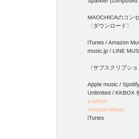
Sparkler (composed
MAOCHICAのコン
〈ダウンロード〉
iTunes / Amazon Mu
music.jp / LINE M
〈サブスクリプショ
Apple music / Spoti
Unlimited / KKBOX 
e-onkyo
Amazon Music
iTunes