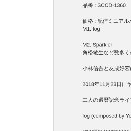
品番 : SCCD-1360
価格 : 配信ミニアル
M1. fog
M2. Sparkler
角松敏生など数多く
小林信吾と友成好宏によ
2018年11月28
二人の還暦記念ライ
fog (composed by Y