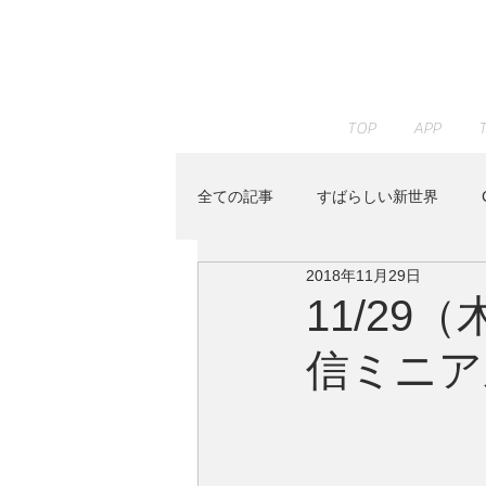
TOP
APP
全ての記事
すばらしい新世界
2018年11月29日
JAZZ PARADISE
KENTA HAY
11/29（
信ミニア
Peaceful Piano
RELAX WOR
Youtube
イベント
すみ