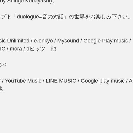
 by Shingo Kobayashi)、
セプト「duologue=音の対話」の世界をお楽しみ下さい。
sic Unlimited / e-onkyo / Mysound / Google Play musi
USIC / mora / dヒッツ　他
ン〉
fy / YouTube Music / LINE MUSIC / Google play music / 
他