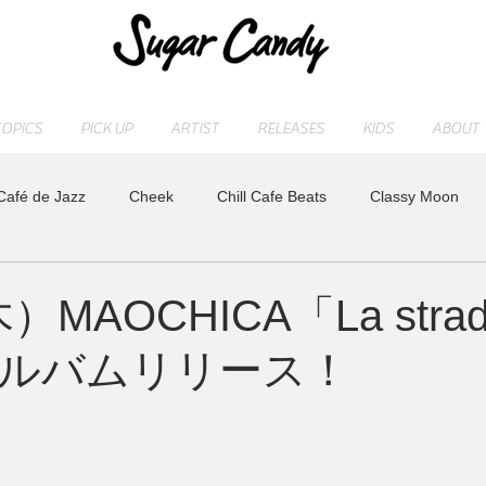
TOPICS
PICK UP
ARTIST
RELEASES
KIDS
ABOUT
Café de Jazz
Cheek
Chill Cafe Beats
Classy Moon
ASHI
MAOCHICA
Moonlight Jazz Blue
MR. Fuzzy
木）MAOCHICA「La str
ルバムリリース！
LD
Release
SLEEP PIANO
STAFF blog
sugarcan
れ
トベタ ・バジュン
小林信吾
特集
アーティスト