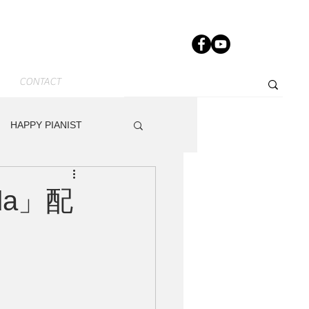
CONTACT
HAPPY PIANIST
News-JP
Other
ada」配
dy
Track Maker R