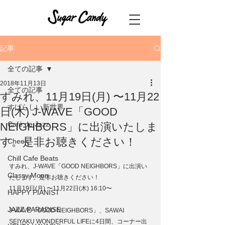
記事
全ての記事
2018年11月13日
全ての記事
すみれ、11月19日(月) 〜11月22
すばらしい新世界
日(木) J-WAVE「GOOD
Café de Jazz
NEIGHBORS」に出演いたしま
す。是非お聴きください！
Cheek
Chill Cafe Beats
すみれ、J-WAVE「GOOD NEIGHBORS」に出演い
Classy Moon
たします。是非お聴きください！
11月19日(月) 〜11月22日(木) 16:10〜
HAPPY PIANIST
JAZZ PARADISE
J-WAVE「GOOD NEIGHBORS」、SAWAI 
SEIYAKU WONDERFUL LIFEに4日間、コーナー出