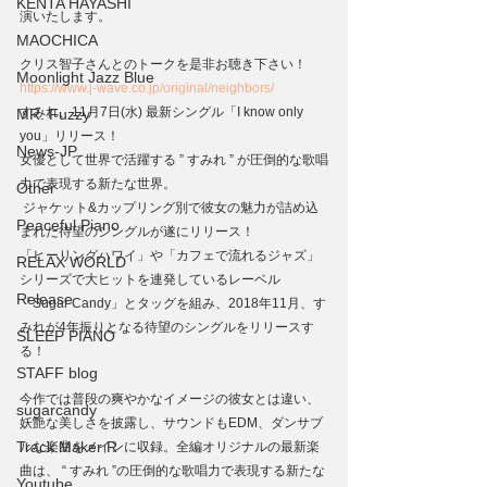
KENTA HAYASHI
演いたします。
MAOCHICA
クリス智子さんとのトークを是非お聴き下さい！
Moonlight Jazz Blue
https://www.j-wave.co.jp/original/neighbors/
すみれ、11月7日(水) 最新シングル「I know only 
MR. Fuzzy
you」リリース！
News-JP
女優として世界で活躍する ” すみれ ” が圧倒的な歌唱
力で表現する新たな世界。
Other
 ジャケット&カップリング別で彼女の魅力が詰め込
Peaceful Piano
まれた待望のシングルが遂にリリース！
「ヒーリングハワイ」や「カフェで流れるジャズ」
RELAX WORLD
シリーズで大ヒットを連発しているレーベル
Release
「Sugar Candy」とタッグを組み、2018年11月、す
みれが4年振りとなる待望のシングルをリリースす
SLEEP PIANO
る！
STAFF blog
今作では普段の爽やかなイメージの彼女とは違い、
sugarcandy
妖艶な美しさを披露し、サウンドもEDM、ダンサブ
Track Maker R
ルな楽曲をメインに収録。全編オリジナルの最新楽
曲は、 “ すみれ ”の圧倒的な歌唱力で表現する新たな
Youtube