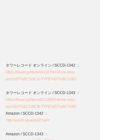
タワーレコード オンライン / SCCD-1342 ：
https://tower.jp/item/4811679/I-know-only-
you%EF%BC%9CA-TYPE%EF%BC%9E/
タワーレコード オンライン / SCCD-1343 ：
https://tower.jp/item/4811680/I-know-only-
you%EF%BC%9CB-TYPE%EF%BC%9E/
Amazon / SCCD-1342 ：
http://amzn.asia/d/dZTxjPI/
Amazon / SCCD-1343 ：