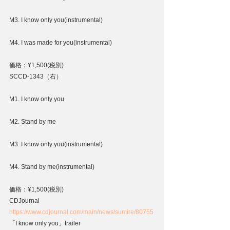
M3. I know only you(instrumental)
M4. I was made for you(instrumental)
価格：¥1,500(税別)
SCCD-1343（右）
M1. I know only you
M2. Stand by me
M3. I know only you(instrumental)
M4. Stand by me(instrumental)
価格：¥1,500(税別)
CDJournal
https://www.cdjournal.com/main/news/sumire/80755
「I know only you」trailer