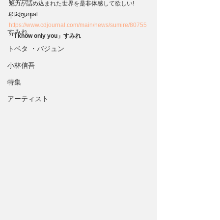
魅力が詰め込まれた世界を是非体感して欲しい!
CDJournal
イベント
https://www.cdjournal.com/main/news/sumire/80755
すみれ
「I know only you」すみれ
トベタ ・バジュン
小林信吾
特集
アーティスト