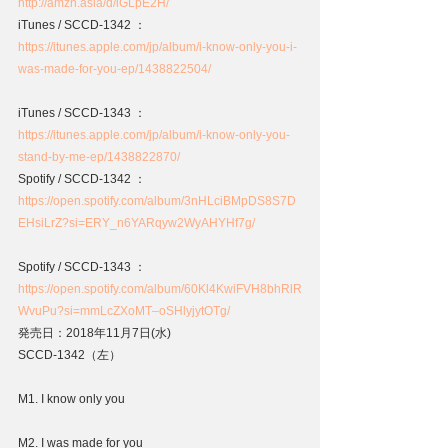
http://amzn.asia/d/iGLpE2H/
iTunes / SCCD-1342 ：
https://itunes.apple.com/jp/album/i-know-only-you-i-
was-made-for-you-ep/1438822504/
iTunes / SCCD-1343 ：
https://itunes.apple.com/jp/album/i-know-only-you-
stand-by-me-ep/1438822870/
Spotify / SCCD-1342 ：
https://open.spotify.com/album/3nHLciBMpDS8S7D
EHsiLrZ?si=ERY_n6YARqyw2WyAHYHf7g/
Spotify / SCCD-1343 ：
https://open.spotify.com/album/60Kl4KwiFVH8bhRlR
WvuPu?si=mmLcZXoMT–oSHlyjytOTg/
発売日：2018年11月7日(水)
SCCD-1342（左）
M1. I know only you
M2. I was made for you