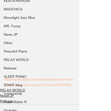
KENTA HAYASHI
MAOCHICA
Moonlight Jazz Blue
MR. Fuzzy
News-JP
Other
Peaceful Piano
RELAX WORLD
Release
SLEEP PIANO
https://itunes.apple.com/jp/album/quiet-water-music-
STAFF blog
that-you-can-relax-have-good-sleep/1419582838
RELAX WORLD
sugarcandy
News-JP
Release
Track Maker R
Youtube