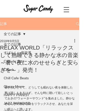
記事
全ての記事
2018年9月5日
全ての記事
RELAX WORLD「リラックス
すばらしい新世界
して熟睡できる静かな水の音楽
Café de Jazz
～暑い夜に水のせせらぎと安ら
ぎを～」発売！
Cheek
Chill Cafe Beats
Classy Moon
暑さがひどくて、どうしても眠れない夜を体験した
事は誰しもあるはず。そんな時に聴いて欲しいとっ
HAPPY PIANIST
ておきの“ウォーターサウンド”を集めました。静かな
JAZZ PARADISE
せせらぎの音が心身をリラックスさせ、あなたを深
い眠りへと誘います。