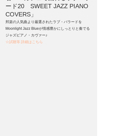
ード20　SWEET JAZZ PIANO 
COVERS」
邦楽の人気曲より厳選されたラブ・バラードを 
Moonlight Jazz Blueが情感豊かにしっとりと奏でる
ジャズピアノ・カヴァー♪
☆試聴等 詳細はこちら