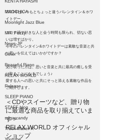
KENTA HAYASHI
MAOCHICA
2021年はいつもとちょっと違うバレンタイン＆ホワ
イトデー。
Moonlight Jazz Blue
MR. Fuzzy
コロナ禍で好きな人と会う時間も限られ、切ない思
いは増すばかり。
News-JP
今年のバレンタイン&ホワイトデーは素敵な音楽と共
に思いを伝えてはいかがですか？
Other
Peaceful Piano
受け取った方は、思いと音楽と共に最高の癒しを受
け取ることになるでしょう♪
RELAX WORLD
愛する人への思いと共にそっと添える素敵な作品を
Release
ご紹介します。
SLEEP PIANO
＜CDやスイーツなど、贈り物
STAFF blog
に最適な商品を取り揃えていま
sugarcandy
す＞
RELAX WORLD オフィシャル
Track Maker R
ショップ
Youtube