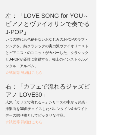
左：「LOVE SONG for YOU～
ピアノとヴァイオリンで奏でる
J-POP」
いつの時代も色褪せないおなじみのJ-POPのラブ・
ソングを、純クラシックの実力派ヴァイオリニスト
とピアニストのユニットがカバーした、クラシック
とJ-POPが優雅に交錯する、極上のインストゥルメ
ンタル・アルバム。
☆試聴等 詳細はこちら
右：「カフェで流れるジャズピ
アノ LOVE30」
人気「カフェで流れる～」シリーズの中から邦楽・
洋楽曲を30曲チョイスしたバレンタイン&ホワイト
デーの贈り物としてピッタリな作品。
☆試聴等 詳細はこちら