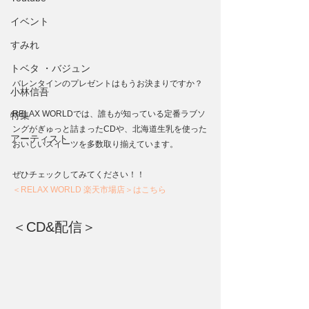
イベント
すみれ
トベタ ・バジュン
バレンタインのプレゼントはもうお決まりですか？
小林信吾
RELAX WORLDでは、誰もが知っている定番ラブソ
特集
ングがぎゅっと詰まったCDや、北海道生乳を使った
アーティスト
おいしいスイーツを多数取り揃えています。
​​​​​​​ぜひチェックしてみてください！！
＜RELAX WORLD 楽天市場店＞はこちら
＜CD&配信＞