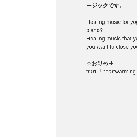
ージックです。
Healing music for yog
piano?
Healing music that y
you want to close yo
☆お勧め曲
tr.01「heartwarmin