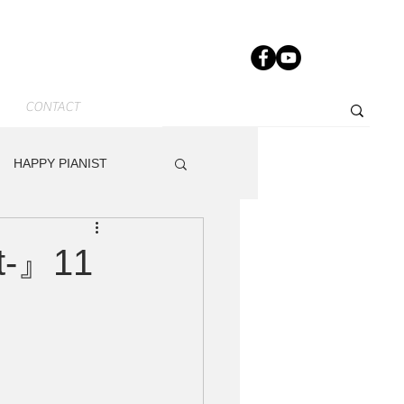
CONTACT
HAPPY PIANIST
News-JP
Other
rt-』11
dy
Track Maker R