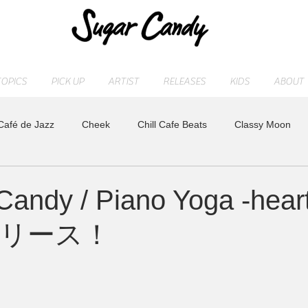
TOPICS
PICK UP
ARTIST
RELEASES
KIDS
ABOUT
Café de Jazz
Cheek
Chill Cafe Beats
Classy Moon
ASHI
MAOCHICA
Moonlight Jazz Blue
MR. Fuzzy
andy / Piano Yoga -hea
リリース！
LD
Release
SLEEP PIANO
STAFF blog
sugarcan
れ
トベタ ・バジュン
小林信吾
特集
アーティスト