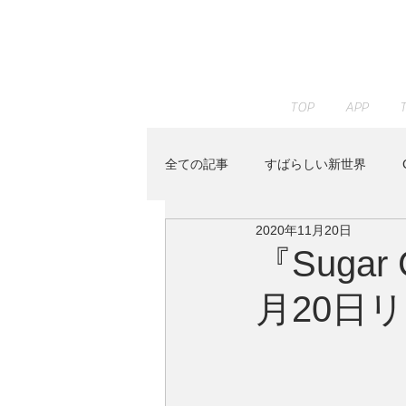
TOP
APP
全ての記事
すばらしい新世界
2020年11月20日
JAZZ PARADISE
KENTA HAY
『Sugar C
月20日
Peaceful Piano
RELAX WOR
Youtube
イベント
すみ