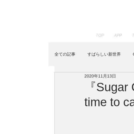
TOP
APP
全ての記事
すばらしい新世界
2020年11月13日
JAZZ PARADISE
KENTA HAY
『Sugar C
time t
Peaceful Piano
RELAX WOR
Youtube
イベント
すみ