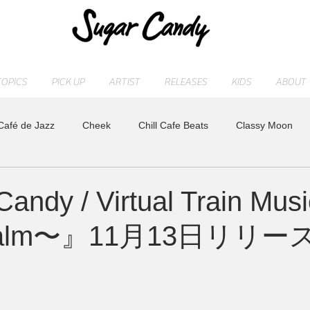
TOPICS
PICK UP
ARTIST
RELEASES
KIDS
ABOUT
Café de Jazz
Cheek
Chill Cafe Beats
Classy Moon
ASHI
MAOCHICA
Moonlight Jazz Blue
MR. Fuzzy
andy / Virtual Train Mus
o calm〜』11月13日リリー
LD
Release
SLEEP PIANO
STAFF blog
sugarcan
れ
トベタ ・バジュン
小林信吾
特集
アーティスト