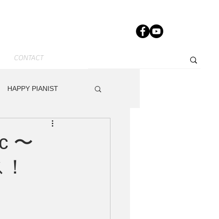
CONTACT
HAPPY PIANIST
News-JP
Other
ic 〜
ス！
dy
Track Maker R