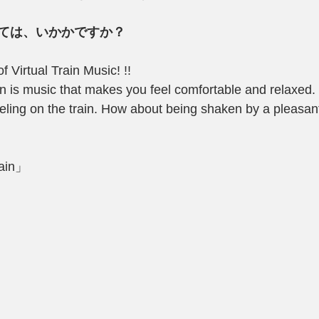
ては、いかかですか？
 Virtual Train Music! !!
in is music that makes you feel comfortable and relaxed.
aveling on the train. How about being shaken by a pleasa
rain」