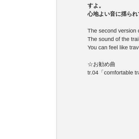
すよ。
心地よい音に揺られ
The second version of
The sound of the tra
You can feel like tr
☆お勧め曲
tr.04「comfortable t