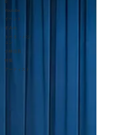
R
Youtube
イベント
すみれ
トベタ ・バジ
ュン
小林信吾
特集
アーティスト