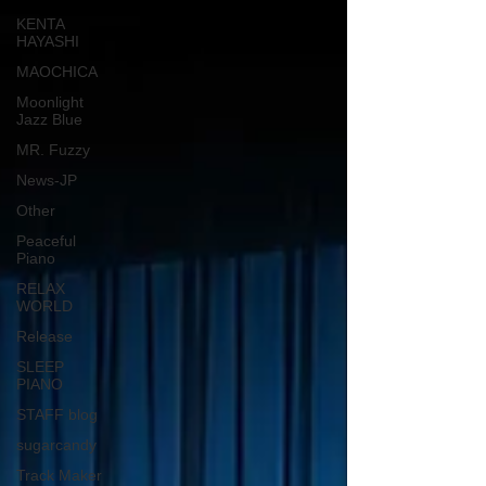
KENTA
HAYASHI
MAOCHICA
Moonlight
Jazz Blue
MR. Fuzzy
News-JP
Other
Peaceful
Piano
RELAX
WORLD
Release
SLEEP
PIANO
STAFF blog
sugarcandy
Track Maker