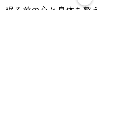
5月22日
眠る前の心と身体を整え
る。Sugar
Candy『Moonlit Breaths
- Quiet Alignments』5月
22日配信開始
眠る前の心と身体を整える。Sugar
Candy『Moonlit Breaths - Quiet
Alignments』5月22日配信開始