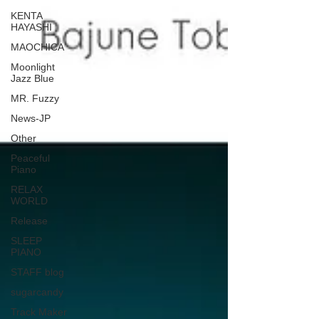
KENTA
HAYASHI
MAOCHICA
Moonlight
Jazz Blue
MR. Fuzzy
News-JP
Other
Peaceful
Piano
RELAX
WORLD
Release
SLEEP
PIANO
STAFF blog
sugarcandy
Track Maker