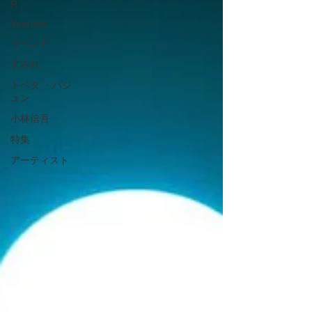
R
Youtube
イベント
すみれ
トベタ ・バジ
ュン
小林信吾
特集
アーティスト