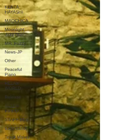
KENTA
HAYASHI
MAOCHICA
Moonlight
Jazz Blue
MR. Fuzzy
News-JP
Other
Peaceful
Piano
RELAX
WORLD
Release
SLEEP
PIANO
STAFF blog
sugarcandy
Track Maker