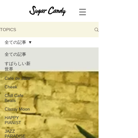
TOPICS
全ての記事
全ての記事
すばらしい新
世界
Café de Jazz
Cheek
Chill Cafe
Beats
Classy Moon
HAPPY
PIANIST
JAZZ
PARADISE