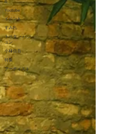
R
Youtube
イベント
すみれ
トベタ ・バジ
ュン
小林信吾
特集
アーティスト