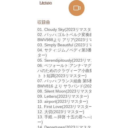
Listen​
Movie
​収録曲
01. Cloudy Sky(2023リマスター)
02. バッハ:ゴルトベルク変奏曲 変ト長調
BWV988より アリア(2023リマスター)
03. Simply Beautiful (2023リマスター)
04. サティ:ジムノペディ第3番(2023リマス
ター)
05. Serendipitously(2023リマスター)
06. ペツォールト:アンナ･マグダレーナ･バッ
ハのためのクラヴィーア小曲集よりメヌエッ
ト ト短調(2023リマスター)
07. バッハ:フランス組曲 第5番 変ト長調
BWV816 より サラバンド(2023リマスター)
08. Silent Moon(2023リマスター)
09. Letters(2023リマスター)
10. airport(2023リマスター)
11. First Love(2023リマスター)
12. 大切(2023リマスター)
13. 手紙 ～拝啓 十五の君へ～(2023リマスタ
ー)
14. Departures(2023リマスター)