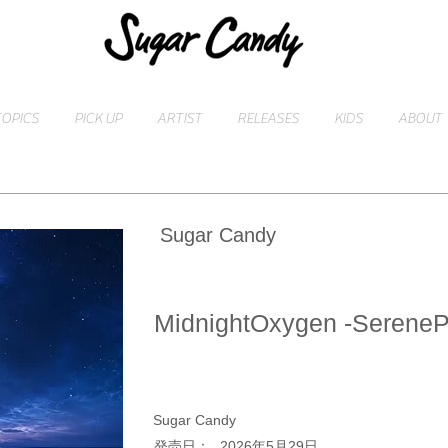
TOPICS
PICK UP
ARTIST
RELEASES
KIDS
ABOUT
Sugar Candy
MidnightOxygen -Serene
Sugar Candy
​発売日：
2026年5月29日