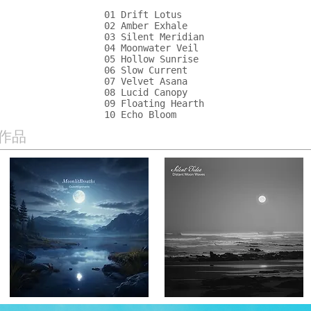
01 Drift Lotus
02 Amber Exhale
03 Silent Meridian
04 Moonwater Veil
05 Hollow Sunrise
06 Slow Current
07 Velvet Asana
08 Lucid Canopy
09 Floating Hearth
10 Echo Bloom
作品