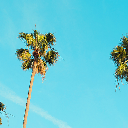
RELEASES
KIDS
More