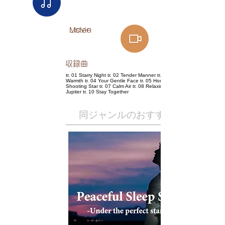
Listen​
Movie
​収録曲
tr. 01 Starry Night tr. 02 Tender Manner tr. 03 Feel the
Warmth tr. 04 Your Gentle Face tr. 05 Horoscope tr. 06
Shooting Star tr. 07 Calm Air tr. 08 Relaxing Scent tr. 09
Jupiter tr. 10 Stay Together
​同ジャンルのおすすめ作品