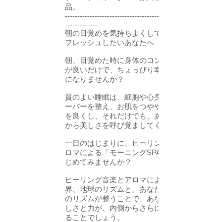
品。
--------------------------------------------------------
-------------
朝の目覚めを気持ちよくして、毎日をリ
フレッシュしたいあなたへ
朝、目覚めた時に身体のコンディション
が良いだけで、ちょっぴり幸せな気持ち
になりませんか？
質のよい睡眠は、細胞や心身のターンオ
ーバーを整え、お肌をつややかに、血色
を良くし、それだけでも、あなたの内側
から美しさを呼び覚ましてくれます。
一日のはじまりに、ヒーリング音楽とア
ロマによる「モーニングSPA習慣」をは
じめてみませんか？
ヒーリング音楽とアロマによって、自然
界、地球のリズムと、あなたの体内時計
のリズムが整うことで、あなた本来の美
しさと力が、内側からさらに目覚めてく
ることでしょう。