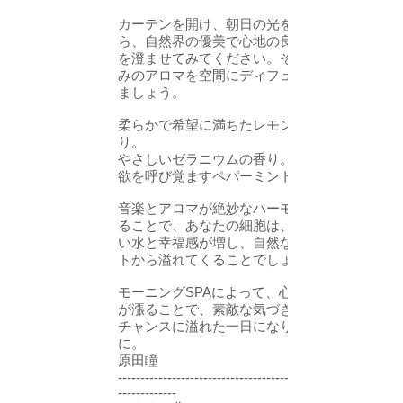
カーテンを開け、朝日の光を浴びなが
ら、自然界の優美で心地の良い音楽に耳
を澄ませてみてください。そして、お好
みのアロマを空間にディフューズしてみ
ましょう。
柔らかで希望に満ちたレモンバームの香
り。
やさしいゼラニウムの香り。記憶力や意
欲を呼び覚ますペパーミントの香りetc…
音楽とアロマが絶妙なハーモニーを奏で
ることで、あなたの細胞は、内側から潤
い水と幸福感が増し、自然な笑顔がハー
トから溢れてくることでしょう。
モーニングSPAによって、心身にパワー
が漲ることで、素敵な気づきや出逢い、
チャンスに溢れた一日になりますよう
に。
原田瞳
--------------------------------------------------------
-------------