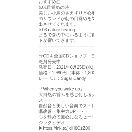
おすすめ曲
tr.01目覚めの時
美しい小鳥のさえずりと心地良いピアノ
のサウンドが朝の目覚めを気持ちよく演
出させてくれます。
tr.03 nature healing
まるで森の中にいるように自然のサウン
ドが響いてきます。
--------------------------------------------------------
-------------
☆CDも全国CDショップ・ECサイトにて
絶賛発売中
発売日：2021年8月25日(水)
価格：1,980円（本体：1,800円）
レーベル：Sugar Candy
『When you wake up』
大自然の営みを感じ何も考えずリラック
ス・・・
自然音と美しい音楽でストレス改善・睡
眠改善・集中力UP・・・
心を静めて無心になるヒーリングミュー
ジックビデオ
▶
https://lnk.to/jldH8CzZ06