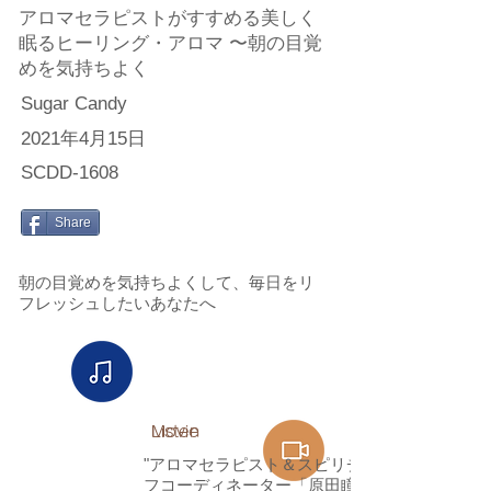
アロマセラピストがすすめる美しく
眠るヒーリング・アロマ 〜朝の目覚
めを気持ちよく
Sugar Candy
2021年4月15日
SCDD-1608
Share
朝の目覚めを気持ちよくして、毎日をリ
フレッシュしたいあなたへ
Listen​
Movie
"アロマセラピスト＆スピリチュアルライ
フコーディネーター「原田瞳」推奨作