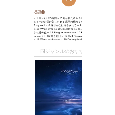
​収録曲
tr. 1 自分だけの時間 tr. 2 開かれた道 tr. 3 朝日の煌めきの中で
tr. 4 一粒の雫の美しさ tr. 5 霧雨の晴れるとき tr. 6 風の中で tr.
7 my soul tr. 8 揺りかごに揺らされて tr. 9 ordinary landscape
tr. 10 White lily tr. 11 遠い日の歌 tr. 12 思い出の波 tr. 13 柔ら
かな瞳の色 tr. 14 Fatigue recovery tr. 15 Relief of the
moment tr. 16 輝く明日 tr. 17 Self Recovery tr. 18 漂う煌めき
tr. 19 Warm sunbeams tr. 20 Dreamy feeling
​同ジャンルのおすすめ作品