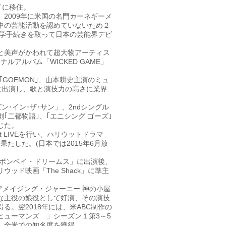
イに移住。
2009年に米国の名門カーネギーメ
中の芸能活動を認めていないため２
休学手続きを取って日本の芸能界デビ
と美声がかわれて超大物アーティス
ルアルバム「WICKED GAME」
｢GOEMON｣、山本耕史主演のミュ
OM!｣に出演し、歌と演技力の高さに業界
ズン･イン･ザ･サン」、2ndシングル
｢二都物語｣、｢エニシング ゴーズ｣
じた。
t LIVEを行い、ハリウットドラマ
果たした。(日本では2015年6月放
「ボンベイ・ドリームス」に出演後、
ッド映画「The Shack」に準主
｢アメイジング・ジャーニー 神の小屋
な主役の娘役として好演、その演技
る。翌2018年には、米ABC制作の
ヒューマンズ 」シーズン１第3～5
、全米での知名度を獲得。