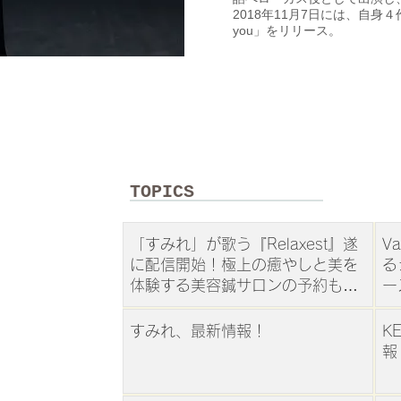
2018年11月7日には、自身４作
you」をリリース。
TOPICS
「すみれ」が歌う『Relaxest』遂
V
に配信開始！極上の癒やしと美を
る
体験する美容鍼サロンの予約も同
ー
時スタート
すみれ、最新情報！
K
報