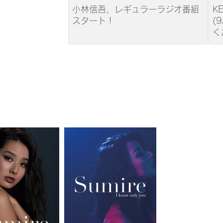
小林信吾、レギュラーラジオ番組
K
スタート！
(
く