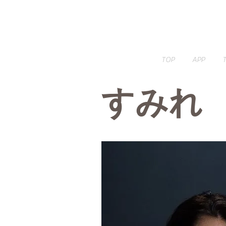
TOP
APP
​すみれ