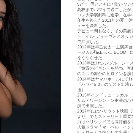
97年、母とともに7歳でハワ
高校までハワイで過ごしたが、
ロン大学演劇科に進学。在学
年生を終えた2011年の夏、
ューを決断した。
デビュー間もなく、その美貌
ト、イル･ディーヴォとオリジナ
で共演した。
2012年は早乙女太一主演舞台
ージカル｢tick,tick…BO
をうならせた。
2013年は1stシングル「シー
「黄昏のビギン」を発売、帝劇
の２つの舞台のヒロインを演
2014年はヤマハホールにて1s
「ハワイ5-0」のゲスト出演も
送）
2015年インドミュージカル
サム・ワーシントン主演のハリウ
演で出演した。
2017年にはハリウッド映画
より」でもストーリー上重要
力はハリウッドでも高評価を得
人気ドラマ「マーベル イン
話へローカス役として出演し