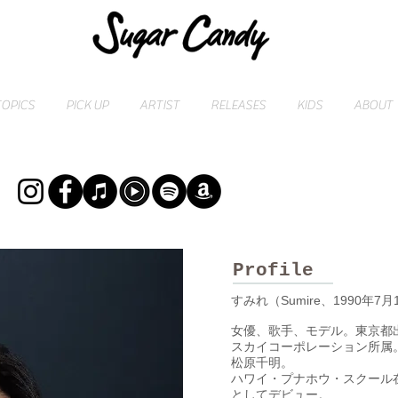
TOPICS
PICK UP
ARTIST
RELEASES
KIDS
ABOUT
Profile
すみれ（Sumire、1990年7月1
女優、歌手、モデル。東京都
スカイコーポレーション所属
松原千明。
ハワイ・プナホウ・スクール在
としてデビュー。