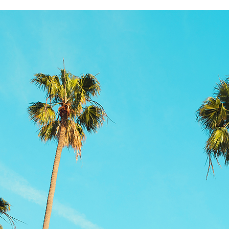
RELEASES
KIDS
More