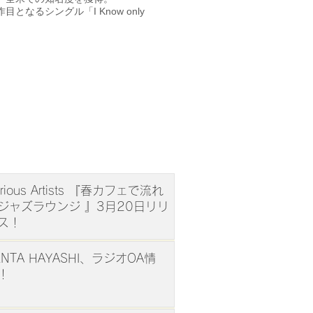
目となるシングル「I Know only
arious Artists 『春カフェで流れ
ジャズラウンジ 』3月20日リリ
ス！
ENTA HAYASHI、ラジオOA情
！