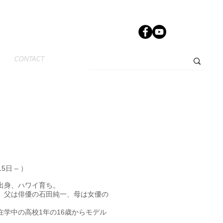
CONTACT
5日 – ）
出身、ハワイ育ち。
。父は俳優の石田純一、母は女優の
学中の高校1年の16歳からモデル