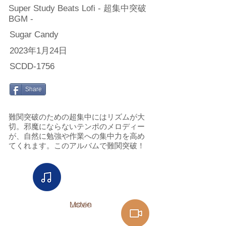
Super Study Beats Lofi - 超集中突破
BGM -
Sugar Candy
2023年1月24日
SCDD-1756
Share
難関突破のための超集中にはリズムが大
切。邪魔にならないテンポのメロディー
が、自然に勉強や作業への集中力を高め
てくれます。このアルバムで難関突破！
Listen​
Movie