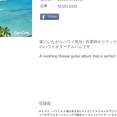
​品番 ：
SCDD-1503
Share
家にいながらハワイ気分♪ 作業時やリラッ
のハワイギターアルバムです。
A soothing Hawaii guitar album that is perfect 
​収録曲
tr. 1 マイ・ハワイ tr. 2 海が見えるレストランで tr. 3 カイルアビ
リーの下で tr. 6 ノースショアで散歩 tr. 7 マジックアイランド tr. 