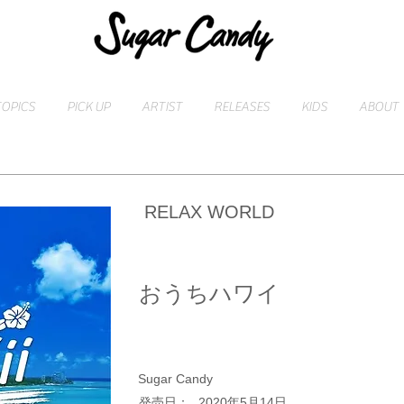
TOPICS
PICK UP
ARTIST
RELEASES
KIDS
ABOUT
RELAX WORLD
おうちハワイ
Sugar Candy
​発売日：
2020年5月14日