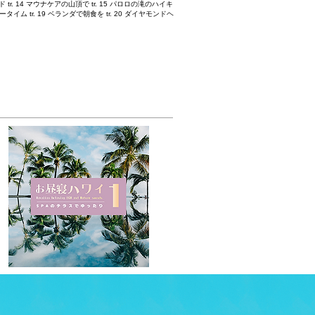
ボード tr. 14 マウナケアの山頂で tr. 15 パロロの滝のハイキ
スロータイム tr. 19 ベランダで朝食を tr. 20 ダイヤモンドヘ